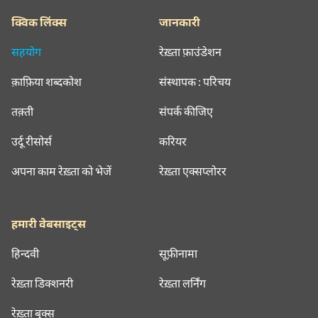
क्विक लिंक्स
जानकारी
सहयोग
रेख़्ता फ़ाउंडेशन
क़ाफ़िया शब्दकोश
संस्थापक : परिचय
तक़्ती
संपर्क कीजिए
उर्दू रीसोर्स
करियर
अपना काम रेख़्ता को भेजें
रेख़्ता एक्सप्लोरर
हमारी वेबसाइट्स
हिन्दवी
सूफ़ीनामा
रेख़्ता डिक्शनरी
रेख़्ता लर्निंग
रेख़्ता बुक्स