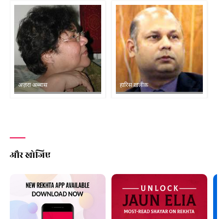
अज़रा अब्बास
हारिस ख़लीक़
और खोजिए