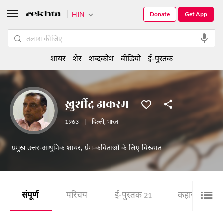
HIN
Donate
Get App
शायर
शेर
शब्दकोश
वीडियो
ई-पुस्तक
ख़ुर्शीद अकरम
1963
|
दिल्ली
,
भारत
प्रमुख उत्तर-आधुनिक शायर, प्रेम-कविताओं के लिए विख्यात
संपूर्ण
परिचय
ई-पुस्तक
कहानी
21
1