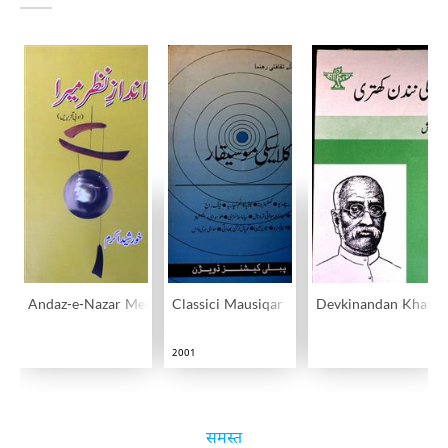
Andaz-e-Nazar Mera
Classici Mausiqar
Devkinandan Khatri
2001
समस्त