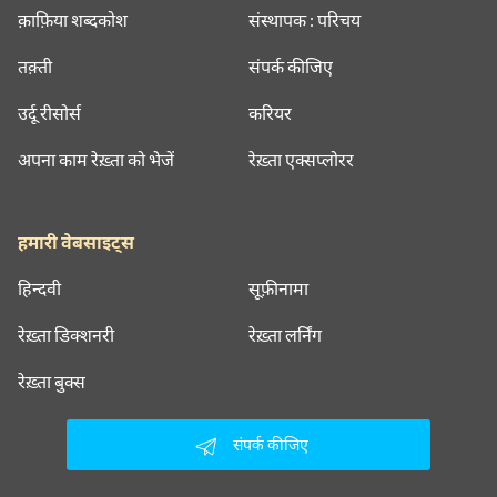
क़ाफ़िया शब्दकोश
संस्थापक : परिचय
तक़्ती
संपर्क कीजिए
उर्दू रीसोर्स
करियर
अपना काम रेख़्ता को भेजें
रेख़्ता एक्सप्लोरर
हमारी वेबसाइट्स
हिन्दवी
सूफ़ीनामा
रेख़्ता डिक्शनरी
रेख़्ता लर्निंग
रेख़्ता बुक्स
संपर्क कीजिए