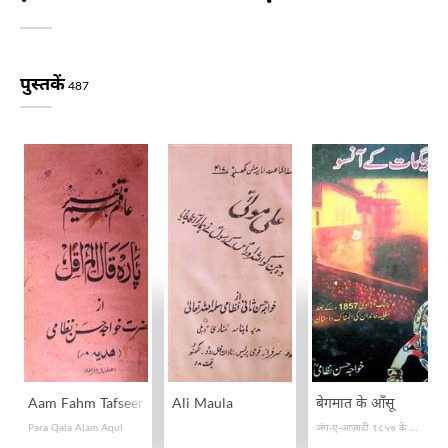
पुस्तकें
487
Aam Fahm Tafseer
Ali Maula
बेगमात के आँसू
Para Qala Alam Aqul
जंग-ए-आज़ादी १८५७ के बाद मुग़लिया ख़ानदान की अलामनाक दास्तान