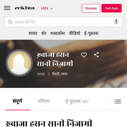
HIN
Donate
Get App
शायर
शेर
शब्दकोश
वीडियो
ई-पुस्तक
ख़्वाजा हसन
सानी निज़ामी
1932
|
दिल्ली
,
भारत
संपूर्ण
परिचय
ई-पुस्तक
487
ख़्वाजा हसन सानी निज़ामी