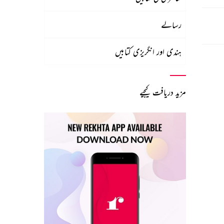
رسالے
ہندی اور انگریزی کتابیں
مزید دریافت کیجیے