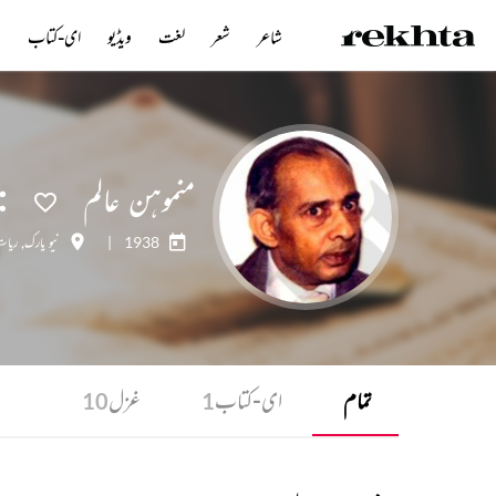
شاعر
شعر
لغت
ویڈیو
ای-کتاب
ن
منموہن عالم
1938
|
نیو یارک
,
ریاست
تمام
ای-کتاب
غزل
10
1