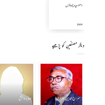
دھوپ چھاؤں
2009
دیگر مصنفین کو پڑھیے
سراج الدین سراج
صابر دانش