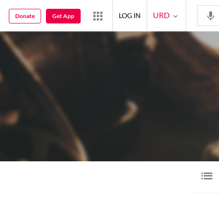
URD
LOG IN
Donate
Get App