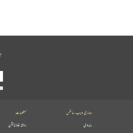
آ
ہماری ویب سائٹس
معلومات
ہندوی
ریختہ فاؤنڈیشن