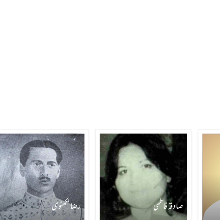
صادقہ فاطمی
رضا لکھنوی