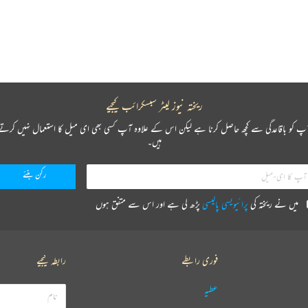
ریختہ نیوز لیٹر سبسکرائب کیجیے
پ کو باقاعدگی سے کچھ حاصل کرنا ہے لیکن اس کے علاوہ آپ کسی بھی ای میل کا استعمال نہیں کرتے
ہیں۔
میں نے ریختہ کی
پرائیویسی پالیسی
پڑھ لی ہے اور اس سے متفق ہوں
فوری رابطے
رابطہ کیجیے
عطیہ