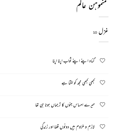
منموہن عالم
غزل
10
گناہ اپنے اپنے ثواب اپنا اپنا
کبھی کبھی مجھ کو لگتا ہے
میرے احساس جنوں کا ترجماں ہونا ہی تھا
لازم و ملزوم ہیں دونوں قضا اور زندگی