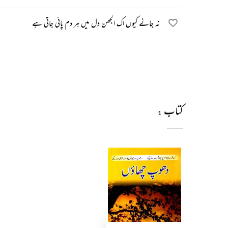
نہ جانے کیوں اک الجھن دل میں ہر دم پائی جاتی ہے
کتاب
1