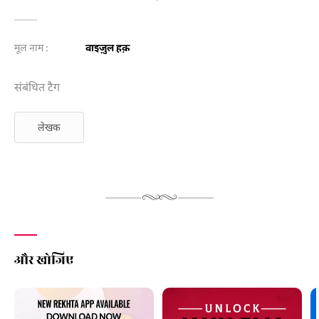
मूल नाम :
वाइज़ुल हक़
संबंधित टैग
लेखक
और खोजिए