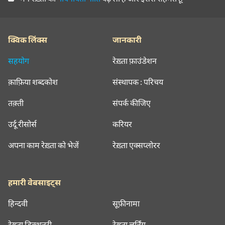
क्विक लिंक्स
जानकारी
सहयोग
रेख़्ता फ़ाउंडेशन
क़ाफ़िया शब्दकोश
संस्थापक : परिचय
तक़्ती
संपर्क कीजिए
उर्दू रीसोर्स
करियर
अपना काम रेख़्ता को भेजें
रेख़्ता एक्सप्लोरर
हमारी वेबसाइट्स
हिन्दवी
सूफ़ीनामा
रेख़्ता डिक्शनरी
रेख़्ता लर्निंग