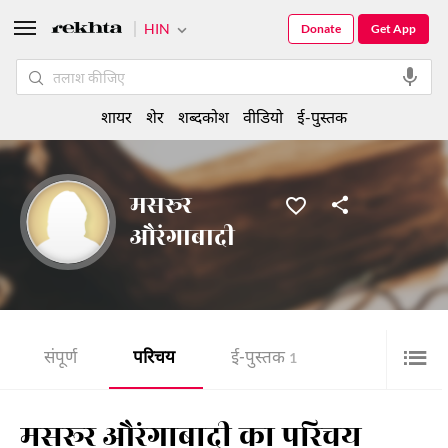
HIN
Donate
Get App
शायर
शेर
शब्दकोश
वीडियो
ई-पुस्तक
मसरूर
औरंगाबादी
संपूर्ण
परिचय
ई-पुस्तक
1
मसरूर औरंगाबादी का परिचय