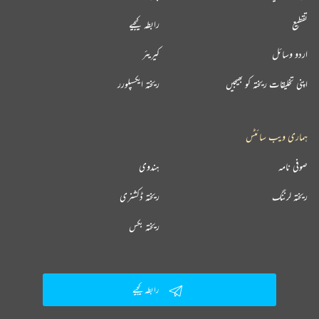
تقطیع
رابطہ کیجیے
اردو وسائل
کیریئر
اپنی تخلیقات ریختہ کو بھیجیں
ریختہ ایکسپلورر
ہماری ویب سائٹس
صوفی نامہ
ہندوی
ریختہ لرننگ
ریختہ ڈکشنری
ریختہ بکس
رابطہ کیجیے