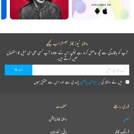
ریختہ نیوز لیٹر سبسکرائب کیجیے
آپ کو باقاعدگی سے کچھ حاصل کرنا ہے لیکن اس کے علاوہ آپ کسی بھی ای میل کا استعمال
نہیں کرتے ہیں۔
میں نے ریختہ کی
پرائیویسی پالیسی
پڑھ لی ہے اور اس سے متفق ہوں
فوری رابطے
معلومات
عطیہ
ریختہ فاؤنڈیشن
فرہنگ قافیہ
بانی : تعارف