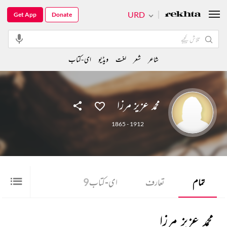
URD
Get App
Donate
شاعر
شعر
لغت
ویڈیو
ای-کتاب
محمد عزیز مرزا
1865 - 1912
تمام
تعارف
ای-کتاب
9
محمد عزیز مرزا