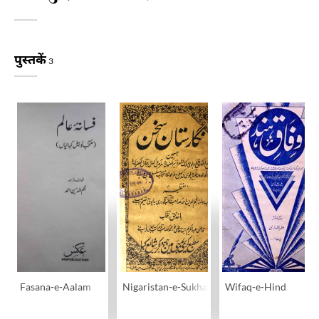
पुस्तकें
3
Fasana-e-Aalam
Nigaristan-e-Sukhan
Wifaq-e-Hind