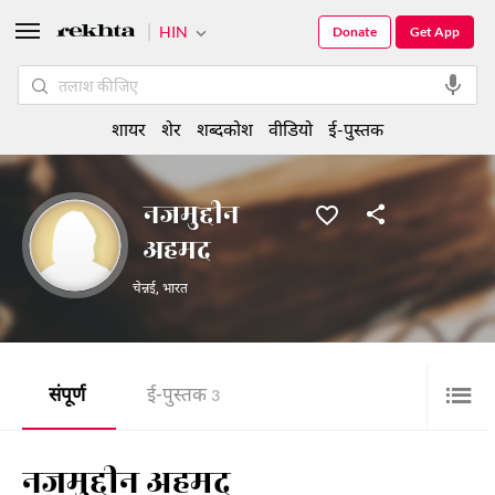
HIN
Donate
Get App
शायर
शेर
शब्दकोश
वीडियो
ई-पुस्तक
नजमुद्दीन
अहमद
चेन्नई
,
भारत
संपूर्ण
ई-पुस्तक
3
नजमुद्दीन अहमद