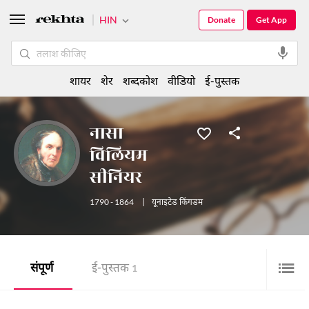
HIN
Donate
Get App
शायर
शेर
शब्दकोश
वीडियो
ई-पुस्तक
नासा
विलियम
सीनियर
1790 - 1864
|
यूनाइटेड किंगडम
संपूर्ण
ई-पुस्तक
1