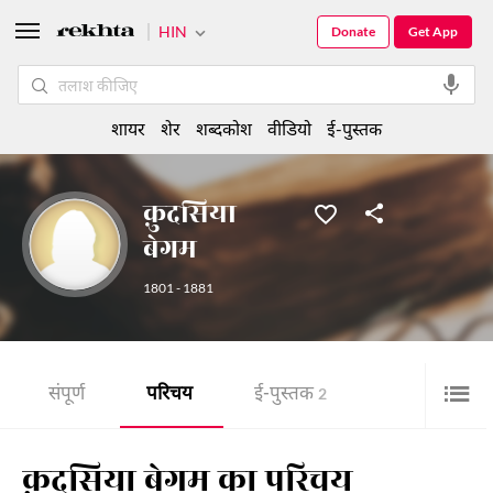
HIN
Donate
Get App
शायर
शेर
शब्दकोश
वीडियो
ई-पुस्तक
क़ुदसिया
बेगम
1801 - 1881
संपूर्ण
परिचय
ई-पुस्तक
2
क़ुदसिया बेगम का परिचय