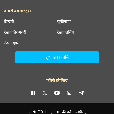
हमारी वेबसाइट्स
हिन्दवी
सूफ़ीनामा
रेख़्ता डिक्शनरी
रेख़्ता लर्निंग
रेख़्ता बुक्स
संपर्क कीजिए
फॉलो कीजिए
प्राइवेसी पॉलिसी
इस्तेमाल की शर्तें
कॉपीराइट