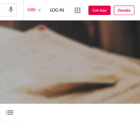
HIN
LOG IN
Get App
Donate