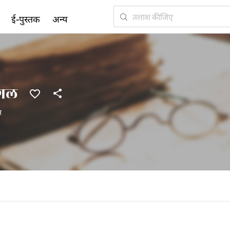
ई-पुस्तक
अन्य
हगल
त