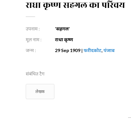
राधा कृष्ण सहगल का परिचय
उपनाम :
'सहगल'
मूल नाम :
राधा कृष्ण
जन्म :
29 Sep 1909
|
फरीदकोट
,
पंजाब
संबंधित टैग
लेखक