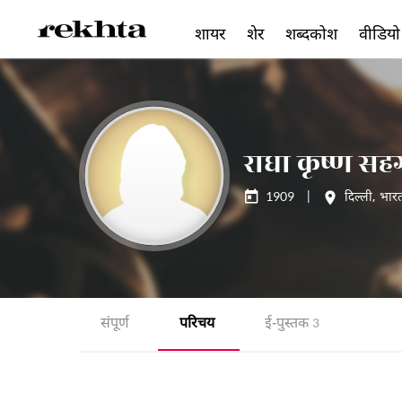
शायर
शेर
शब्दकोश
वीडियो
राधा कृष्ण स
1909
|
दिल्ली
,
भार
संपूर्ण
परिचय
ई-पुस्तक
3