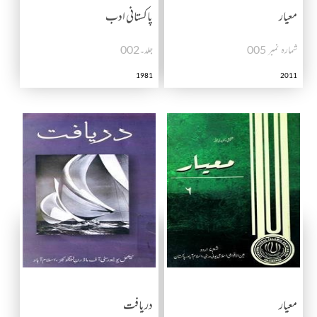
معیار
پاکستانی ادب
شمارہ نمبر 005
جلد۔002
1981
2011
معیار
دریافت