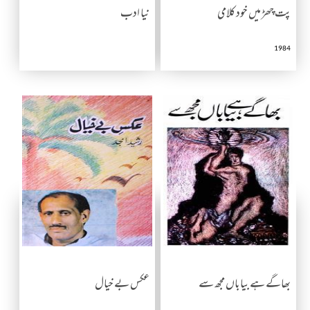
پت چھڑ میں خود کلامی
نیا ادب
1984
بھاگے ہے بیاباں مجھ سے
عکس بے خیال