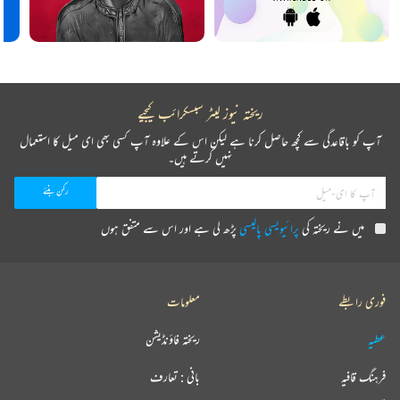
ریختہ نیوز لیٹر سبسکرائب کیجیے
آپ کو باقاعدگی سے کچھ حاصل کرنا ہے لیکن اس کے علاوہ آپ کسی بھی ای میل کا استعمال
نہیں کرتے ہیں۔
میں نے ریختہ کی
پرائیویسی پالیسی
پڑھ لی ہے اور اس سے متفق ہوں
فوری رابطے
معلومات
عطیہ
ریختہ فاؤنڈیشن
فرہنگ قافیہ
بانی : تعارف