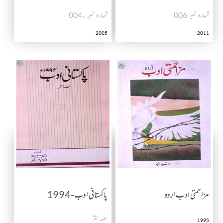
شمارہ نمبر 006
شمارہ نمبر ۔004
2005
2011
مزاحمتی ادب اردو
پاکستانی ادب-1994
حصہ نثر
1995