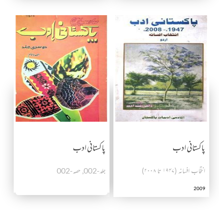
پاکستانی ادب
پاکستانی ادب
انتخاب افسانہ (۱۹۴۷ تا ۲۰۰۸)
جلد-002, حصہ-002
2009