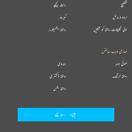
تقطیع
رابطہ کیجیے
اردو وسائل
کیریئر
اپنی تخلیقات ریختہ کو بھیجیں
ریختہ ایکسپلورر
ہماری ویب سائٹس
صوفی نامہ
ہندوی
ریختہ لرننگ
ریختہ ڈکشنری
ریختہ بکس
رابطہ کیجیے