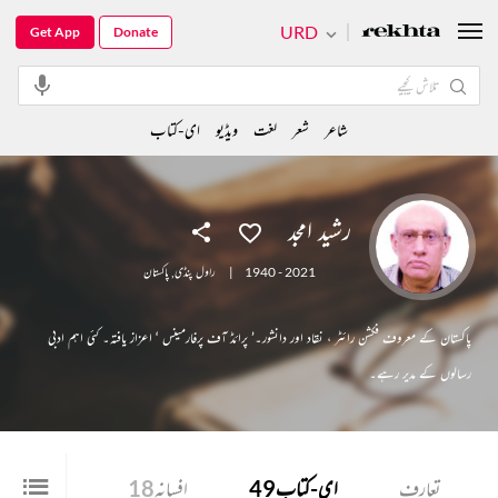
URD
Get App
Donate
شاعر
شعر
لغت
ویڈیو
ای-کتاب
رشید امجد
1940 - 2021
|
راول پنڈی
,
پاکستان
پاکستان کے معروف فکشن رائٹر ، نقاد اور دانشور۔’ پرائڈ آف پرفارمینس ‘ اعزاز یافتہ۔ کئی اہم ادبی
رسالوں کے مدیر رہے۔
تعارف
ای-کتاب
49
افسانہ
18
مضمون
1