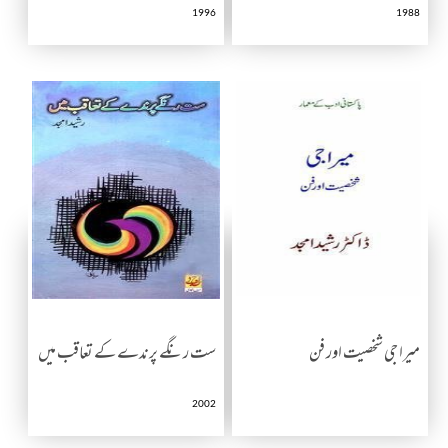
1996
1988
میرا جی شخصیت اور فن
ست رنگے پرندے کے تعاقب میں
2002