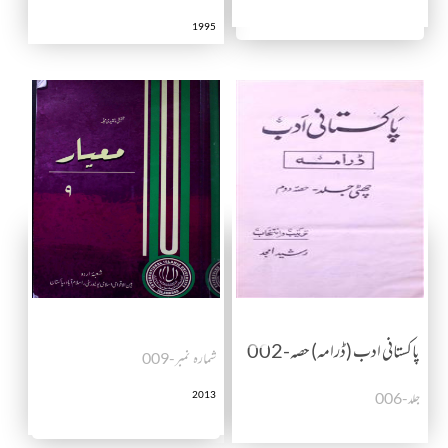
1995
پاکستانی ادب (ڈرامہ) حصہ-002
شمارہ نمبر-009
جلد-006
2013