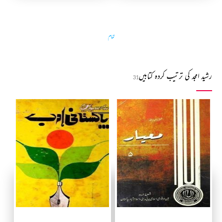
تمام
رشید امجد کی ترتیب کردہ کتابیں
31