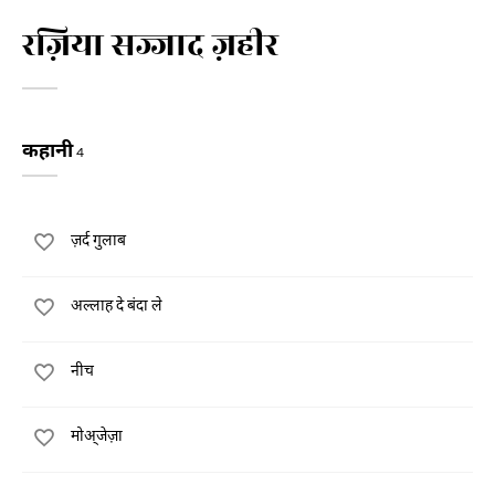
रज़िया सज्जाद ज़हीर
कहानी
4
ज़र्द गुलाब
अल्लाह दे बंदा ले
नीच
मोअ्जेज़ा