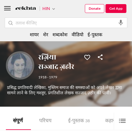
HIN
Donate
Get App
शायर
शेर
शब्दकोश
वीडियो
ई-पुस्तक
रज़िया
सज्जाद ज़हीर
1918 - 1979
प्रसिद्ध प्रगतिवादी लेखिका, मुस्लिम समाज की समस्याओं को अपने लेखन द्वारा
सामने लाने के लिए मशहूर, प्रगतिशील लेखक सज्जाद ज़हीर की पत्नी।
संपूर्ण
परिचय
ई-पुस्तक
कहानी
38
4