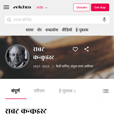
HIN
Donate
Get App
शायर
शेर
शब्दकोश
वीडियो
ई-पुस्तक
राब्रट
कन्कुइस्ट
1917 - 2015
|
कैली फ़र्निया
,
संयुक्त राज्य अमेरिका
संपूर्ण
परिचय
ई-पुस्तक
3
राब्रट कन्कुइस्ट