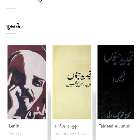
पुस्तकें
3
Lenin
तजदीद-ए-जुनून
Tajdeed-e-Junun
Part-001
पस-ए-पर्दा-ए-आहन की नज़्में