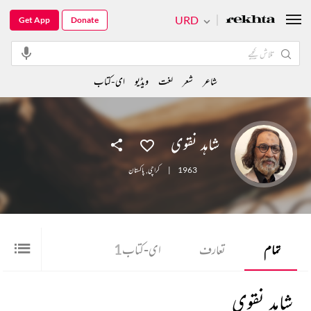
URD
Get App
Donate
شاعر
شعر
لغت
ویڈیو
ای-کتاب
شاہد نقوی
1963
|
کراچی
,
پاکستان
تمام
تعارف
ای-کتاب
1
شاہد نقوی