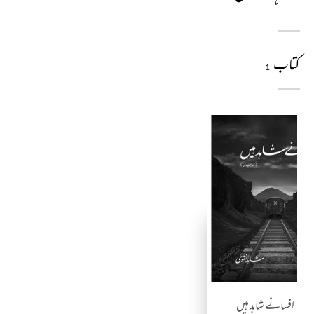
کتاب
1
افسانے شاہد ہیں