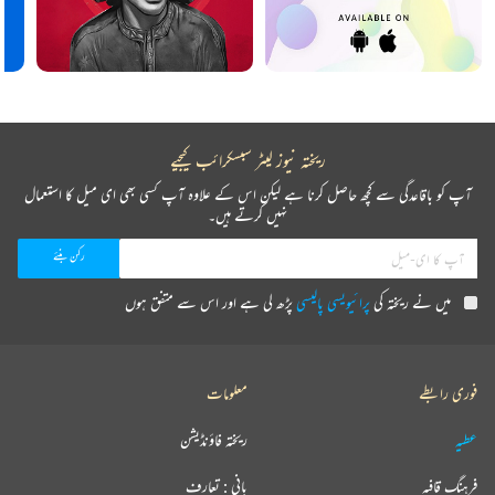
ریختہ نیوز لیٹر سبسکرائب کیجیے
آپ کو باقاعدگی سے کچھ حاصل کرنا ہے لیکن اس کے علاوہ آپ کسی بھی ای میل کا استعمال
نہیں کرتے ہیں۔
میں نے ریختہ کی
پرائیویسی پالیسی
پڑھ لی ہے اور اس سے متفق ہوں
فوری رابطے
معلومات
عطیہ
ریختہ فاؤنڈیشن
فرہنگ قافیہ
بانی : تعارف