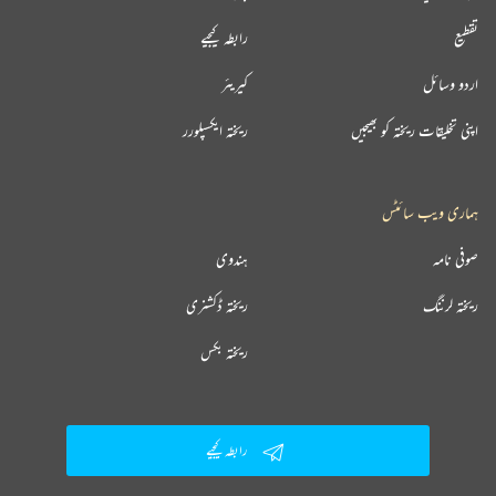
تقطیع
رابطہ کیجیے
اردو وسائل
کیریئر
اپنی تخلیقات ریختہ کو بھیجیں
ریختہ ایکسپلورر
ہماری ویب سائٹس
صوفی نامہ
ہندوی
ریختہ لرننگ
ریختہ ڈکشنری
ریختہ بکس
رابطہ کیجیے