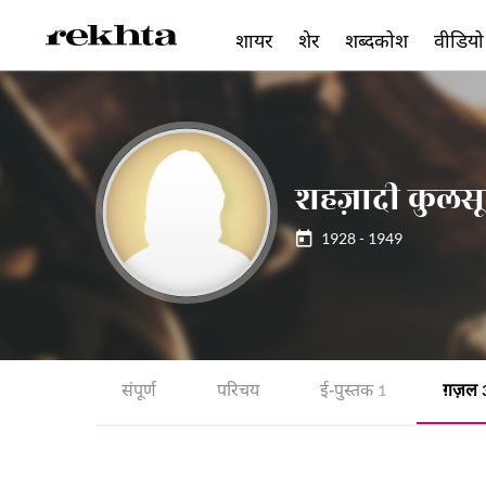
शायर
शेर
शब्दकोश
वीडियो
शहज़ादी कुलस
1928 - 1949
संपूर्ण
परिचय
ई-पुस्तक
ग़ज़ल
1