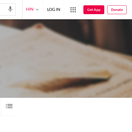
HIN
LOG IN
Get App
Donate