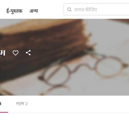
ई-पुस्तक
अन्य
ूम
नज़्म
3
2