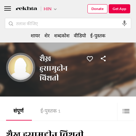
HIN
Donate
Get App
शायर
शेर
शब्दकोश
वीडियो
ई-पुस्तक
शैख़
हुसामुद्दीन
चिशती
संपूर्ण
ई-पुस्तक
1
शैख़ हुसामुद्दीन चिशती