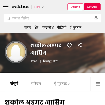
HIN
Donate
Get App
शायर
शेर
शब्दकोश
वीडियो
ई-पुस्तक
शकील अहमद
आसिम
1940
|
किरतपुर
,
भारत
संपूर्ण
परिचय
ई-पुस्तक
2
शकील अहमद आसिम