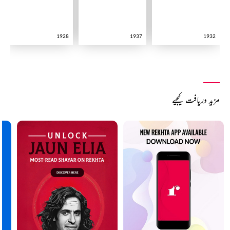
1928
1937
1932
مزید دریافت کیجیے