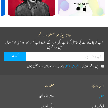
ریختہ نیوز لیٹر سبسکرائب کیجیے
آپ کو باقاعدگی سے کچھ حاصل کرنا ہے لیکن اس کے علاوہ آپ کسی بھی ای میل کا استعمال
نہیں کرتے ہیں۔
میں نے ریختہ کی
پرائیویسی پالیسی
پڑھ لی ہے اور اس سے متفق ہوں
فوری رابطے
معلومات
عطیہ
ریختہ فاؤنڈیشن
فرہنگ قافیہ
بانی : تعارف