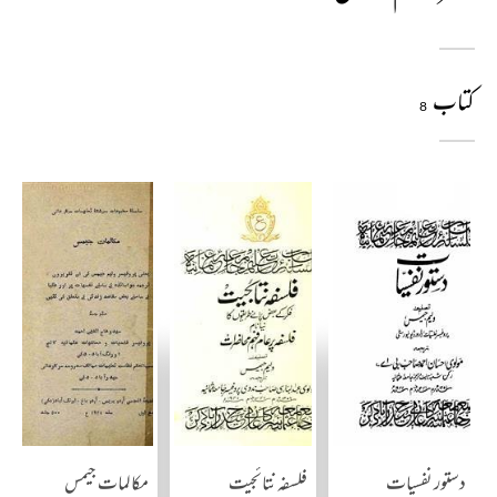
کتاب
8
دستور نفسیات
فلسفہ نتائجیت
مکالمات جیمس