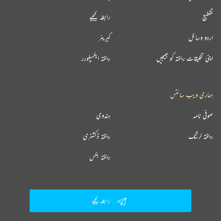
تقطیع
رابطہ کیجیے
اردو وسائل
کیریئر
اپنی تخلیقات ریختہ کو بھیجیں
ریختہ ایکسپلورر
ہماری ویب سائٹس
صوفی نامہ
ہندوی
ریختہ لرننگ
ریختہ ڈکشنری
ریختہ بکس
رابطہ کیجیے