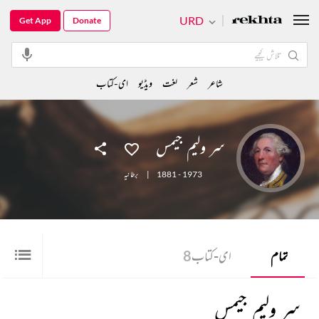
URD
Get App
Donate
شاعر
شعر
لغت
ویڈیو
ای-کتاب
سر ولیم جیمس
1881 - 1973
|
برطانیہ
تمام
ای-کتاب
8
سر ولیم جیمس