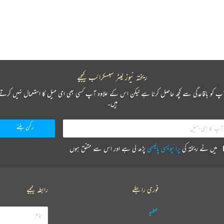
ریختہ نیوز لیٹر سبسکرائب کیجیے
پ کو باقاعدگی سے کچھ حاصل کرنا ہے لیکن اس کے علاوہ آپ کسی بھی ای میل کا استعمال نہیں کرتے
ہیں۔
میں نے ریختہ کی
پرائیویسی پالیسی
پڑھ لی ہے اور اس سے متفق ہوں
فوری رابطے
رابطہ کیجیے
عطیہ