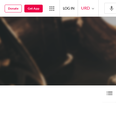
URD
LOG IN
Donate
Get App