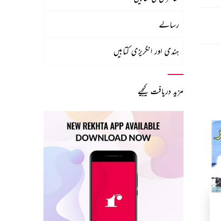
رسالے
ہندی اور انگریزی کتابیں
مزید دریافت کیجیے