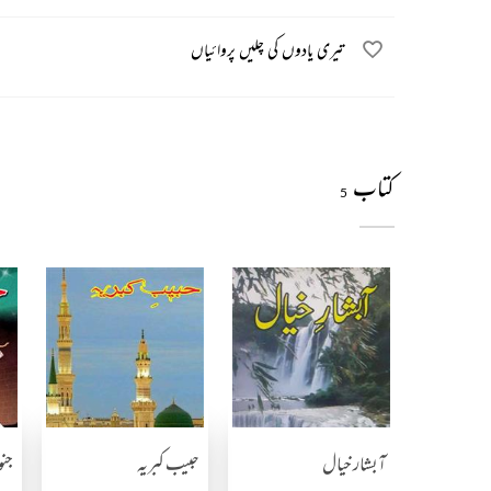
تیری یادوں کی چلیں پروائیاں
کتاب
5
آبشار خیال
حبیب کبریہ
جن