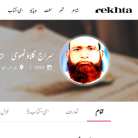
شاعر
شعر
لغت
ویڈیو
ای-کتاب
ن
سراج گلاؤٹھوی
1959
|
بلند شہر
,
انڈیا
تمام
تعارف
ای-کتاب
غزل
5
5