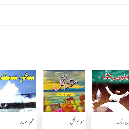
وں رنگ
موسم گل
سخن سمندر