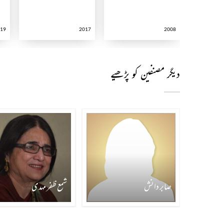
019
2017
2008
دیگر مصنفین کو پڑھیے
صابر دانش
شمع ظفر مہدی