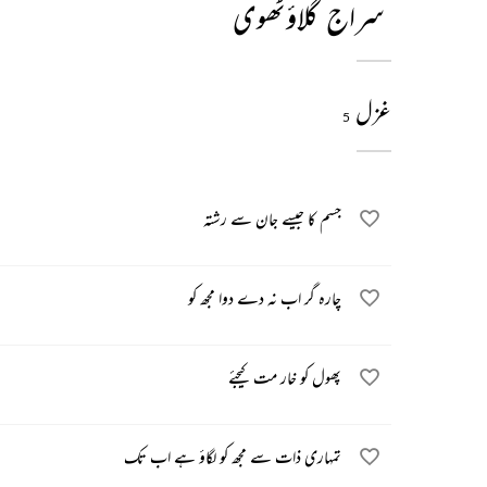
سراج گلاؤٹھوی
غزل
5
جسم کا جیسے جان سے رشتہ
چارہ گر اب نہ دے دوا مجھ کو
پھول کو خار مت کیجئے
تمہاری ذات سے مجھ کو لگاؤ ہے اب تک