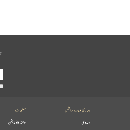
آ
ہماری ویب سائٹس
معلومات
ہندوی
ریختہ فاؤنڈیشن