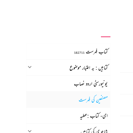
کتاب فہرست
182711
کتابیں : بہ اعتبار موضوع
یونیورسٹی اردو نصاب
مصنفین کی فہرست
ای- کتاب :عطیہ
شاعری کی کتابیں