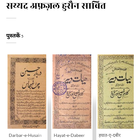
सय्यद अफ़ज़ल हुसैन साबित
पुस्तकें
5
Darbar-e-Husain
Hayat-e-Dabeer
हयात-ए-दबीर