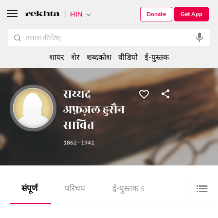
HIN
Donate
Get App
शायर
शेर
शब्दकोश
वीडियो
ई-पुस्तक
सय्यद
अफ़ज़ल हुसैन
साबित
1862 - 1941
संपूर्ण
परिचय
ई-पुस्तक
5