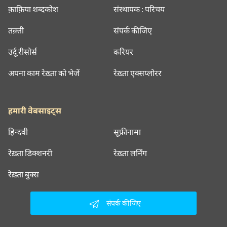
क़ाफ़िया शब्दकोश
संस्थापक : परिचय
तक़्ती
संपर्क कीजिए
उर्दू रीसोर्स
करियर
अपना काम रेख़्ता को भेजें
रेख़्ता एक्सप्लोरर
हमारी वेबसाइट्स
हिन्दवी
सूफ़ीनामा
रेख़्ता डिक्शनरी
रेख़्ता लर्निंग
रेख़्ता बुक्स
संपर्क कीजिए