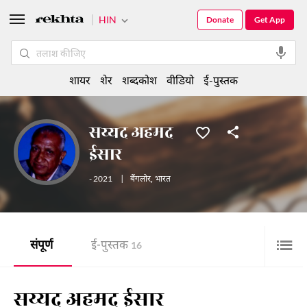
HIN
Donate
Get App
शायर
शेर
शब्दकोश
वीडियो
ई-पुस्तक
सय्यद अहमद
ईसार
- 2021
|
बैंगलोर
,
भारत
संपूर्ण
ई-पुस्तक
16
सय्यद अहमद ईसार