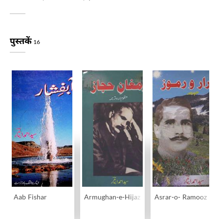
पुस्तकें
16
Aab Fishar
Armughan-e-Hijaz
Asrar-o- Ramooz