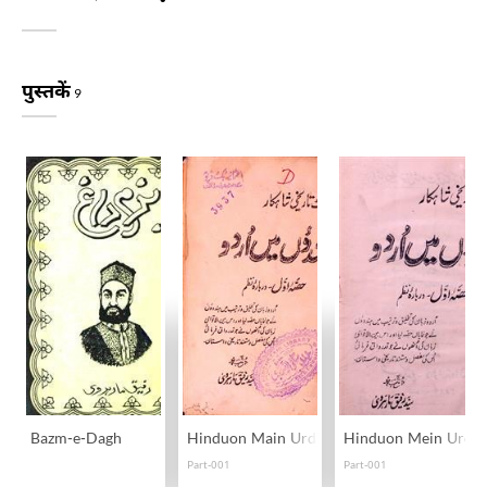
पुस्तकें
9
Bazm-e-Dagh
Hinduon Main Urdu
Hinduon Mein Urdu
Part-001
Part-001