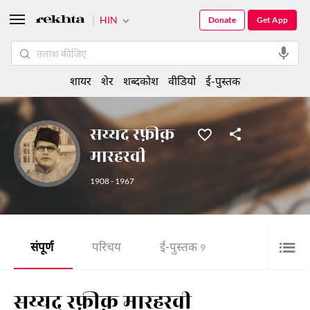
HIN
Donate
Get App
शायर
शेर
शब्दकोश
वीडियो
ई-पुस्तक
सय्यद रफ़ीक़
मारहरवी
1908 - 1967
संपूर्ण
परिचय
ई-पुस्तक
9
सय्यद रफ़ीक़ मारहरवी