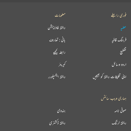
فوری رابطے
معلومات
عطیہ
ریختہ فاؤنڈیشن
فرہنگ قافیہ
بانی : تعارف
تقطیع
رابطہ کیجیے
اردو وسائل
کیریئر
اپنی تخلیقات ریختہ کو بھیجیں
ریختہ ایکسپلورر
ہماری ویب سائٹس
صوفی نامہ
ہندوی
ریختہ لرننگ
ریختہ ڈکشنری