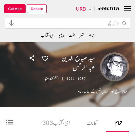
URD
Get App
Donate
شاعر
شعر
لغت
ویڈیو
ای-کتاب
سید صباح الدین
عبد الرحمن
1911 - 1987
|
اعظم گڑہ
,
انڈیا
ممتاز مؤرخ اور دبستانِ شبلی کے نمائندہ عالم
تمام
تعارف
ای-کتاب
303