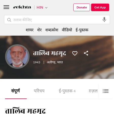
HIN
Donate
Get App
शायर
शेर
शब्दकोश
वीडियो
ई-पुस्तक
तालिब महमूद
1943
|
अलीगढ़
,
भारत
संपूर्ण
परिचय
ई-पुस्तक
ग़ज़ल
4
13
तालिब महमूद