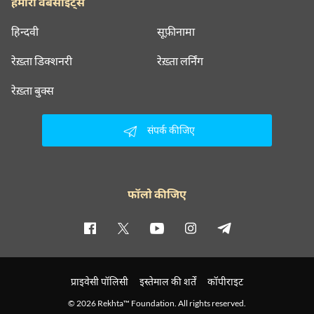
हमारी वेबसाइट्स
हिन्दवी
सूफ़ीनामा
रेख़्ता डिक्शनरी
रेख़्ता लर्निंग
रेख़्ता बुक्स
संपर्क कीजिए
फॉलो कीजिए
प्राइवेसी पॉलिसी
इस्तेमाल की शर्तें
कॉपीराइट
© 2026 Rekhta™ Foundation. All rights reserved.