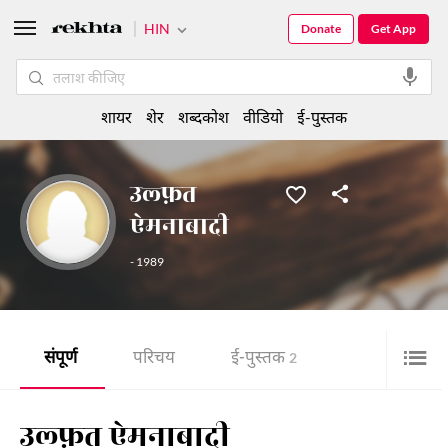
HIN
Donate
Get App
शायर
शेर
शब्दकोश
वीडियो
ई-पुस्तक
उल्फ़त
ऐमनाबादी
- 1989
संपूर्ण
परिचय
ई-पुस्तक
2
उल्फ़त ऐमनाबादी