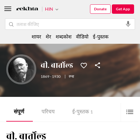
HIN
Donate
Get App
शायर
शेर
शब्दकोश
वीडियो
ई-पुस्तक
वी. बार्तोल्ड
1869 - 1930
|
रूस
संपूर्ण
परिचय
ई-पुस्तक
1
वी. बार्तोल्ड