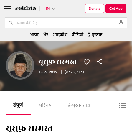
HIN
Donate
Get App
शायर
शेर
शब्दकोश
वीडियो
ई-पुस्तक
यूसुफ़ सरमस्त
1936 - 2019
|
हैदराबाद
,
भारत
संपूर्ण
परिचय
ई-पुस्तक
10
यूसुफ़ सरमस्त