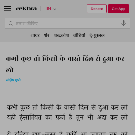
HIN
Donate
Get App
शायर
शेर
शब्दकोश
वीडियो
ई-पुस्तक
कभी कुछ तो किसी के वास्ते दिल से दुआ कर
लो
संदीप गुप्ते
कभी 
कुछ 
तो 
किसी 
के 
वास्ते 
दिल 
से 
दुआ 
कर 
लो 
यही 
इंसानियत 
का 
फ़र्ज़ 
है 
तुम 
भी 
अदा 
कर 
लो 
ये 
दुनिया 
ख़ूब-सूरत 
है 
यक़ीं 
आ 
जाएगा 
तुम 
को 