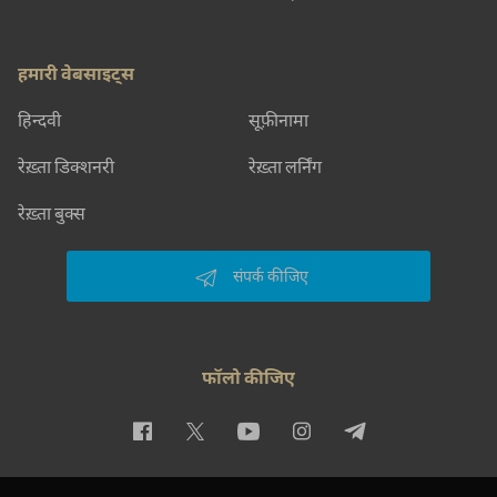
हमारी वेबसाइट्स
हिन्दवी
सूफ़ीनामा
रेख़्ता डिक्शनरी
रेख़्ता लर्निंग
रेख़्ता बुक्स
संपर्क कीजिए
फॉलो कीजिए