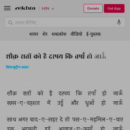
HIN
Donate
Get App
शायर
शेर
शब्दकोश
वीडियो
ई-पुस्तक
शौक़ रातों को है दरपय कि तपाँ हो जाऊँ
सिराजुद्दीन ज़फ़र
शौक़ 
रातों 
को 
है 
दरपय 
कि 
तपाँ 
हो 
जाऊँ 
रक़्स-ए-वहशत 
में 
उठूँ 
और 
धुआँ 
हो 
जाऊँ 
साथ 
अगर 
बाद-ए-सहर 
दे 
तो 
पस-ए-महमिल-ए-यार 
इक 
भटकती 
हुई 
आवाज़-ए-फ़ुग़ाँ 
हो 
जाऊँ 