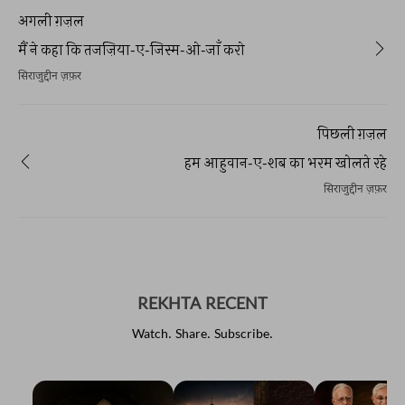
अगली ग़ज़ल
मैं ने कहा कि तजज़िया-ए-जिस्म-ओ-जाँ करो
सिराजुद्दीन ज़फ़र
पिछली ग़ज़ल
हम आहुवान-ए-शब का भरम खोलते रहे
सिराजुद्दीन ज़फ़र
REKHTA RECENT
Watch. Share. Subscribe.