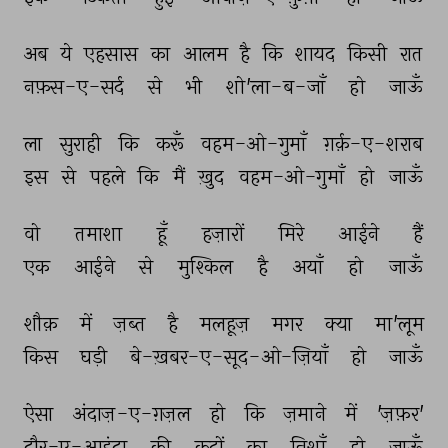
अब 
ये 
एहसास 
का 
आलम 
है 
कि 
शायद 
किसी 
रात 
नफ़स-ए-सर्द 
से 
भी 
शो'ला-ब-जाँ 
हो 
जाऊँ 
ला 
सुराही 
कि 
करूँ 
वहम-ओ-गुमाँ 
ग़र्क़-ए-शराब 
इस 
से 
पहले 
कि 
मैं 
ख़ुद 
वहम-ओ-गुमाँ 
हो 
जाऊँ 
वो 
तमाशा 
हूँ 
हज़ारों 
मिरे 
आईने 
हैं 
एक 
आईने 
से 
मुश्किल 
है 
अयाँ 
हो 
जाऊँ 
शौक़ 
में 
ज़ब्त 
है 
मलहूज़ 
मगर 
क्या 
मा'लूम 
किस 
घड़ी 
बे-ख़बर-ए-सूद-ओ-ज़ियाँ 
हो 
जाऊँ 
ऐसा 
अंदाज़-ए-ग़ज़ल 
हो 
कि 
ज़माने 
में 
'ज़फ़र' 
दौर-ए-आइंदा 
की 
क़द्रों 
का 
निशाँ 
हो 
जाऊँ 