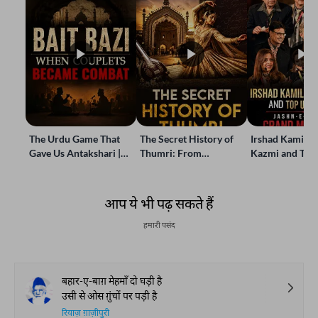
The Urdu Game That
The Secret History of
Irshad Kamil, B
Gave Us Antakshari |
Thumri: From
Kazmi and Top
Bait Bazi Explained
Lucknow’s Courts to
Poets Live at t
Global Stages
e-Rekhta Lond
Mushaira
आप ये भी पढ़ सकते हैं
हमारी पसंद
बहार-ए-बाग़ मेहमाँ दो घड़ी है
उसी से ओस ग़ुंचों पर पड़ी है
रियाज़ ग़ाज़ीपुरी