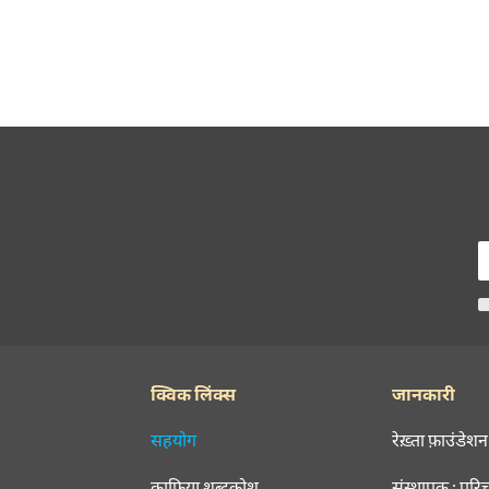
क्विक लिंक्स
जानकारी
सहयोग
रेख़्ता फ़ाउंडेशन
क़ाफ़िया शब्दकोश
संस्थापक : परि