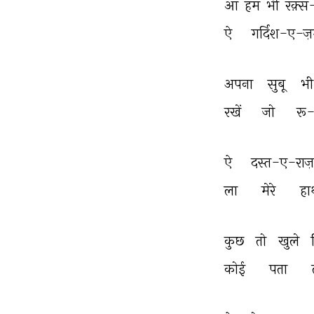
आ 
हम 
भी 
रक़्स
ऐ 
गर्दिश-ए-ज़म
अपना 
सुबू 
भी
रखें 
जो 
रू
ऐ 
दस्त-ए-राज़
ला 
मेरे 
हा
कुछ 
तो 
खुले 
कोई 
पता 