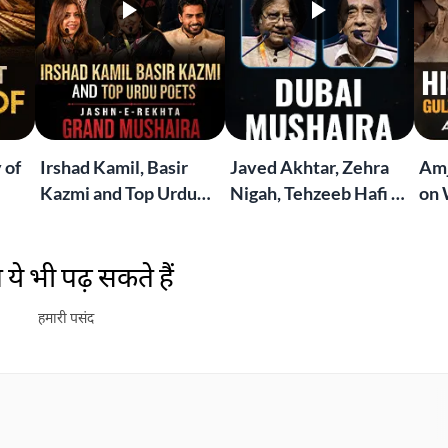
 of
Irshad Kamil, Basir
Javed Akhtar, Zehra
Amj
Kazmi and Top Urdu
Nigah, Tehzeeb Hafi &
on 
to
Poets Live at the
More | Live at the
Lif
Jashn-e-Rekhta
Dubai Grand Mushaira
Rub
ये भी पढ़ सकते हैं
London Grand
Mushaira
हमारी पसंद