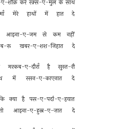
-ए-शौक़ 
करें 
रक़्स-ए-मुल 
के 
साथ 
ाँ 
मेरे 
हाथों 
में 
हात 
दे 
 
आइना-ए-जम 
से 
कम 
नहीं 
-ब-रू 
ख़बर-ए-शश-जिहात 
दे 
 
मरकब-ए-दौराँ 
है 
सुस्त-रौ 
थ 
में 
रसन-ए-काएनात 
दे 
कि 
क्या 
है 
पस-ए-पर्दा-ए-हयात 
तो 
आइना-ए-हुस्न-ए-ज़ात 
दे 