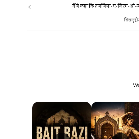
मैं ने कहा कि तजज़िया-ए-जिस्म-ओ-ज
सिराजुद्द
Wa