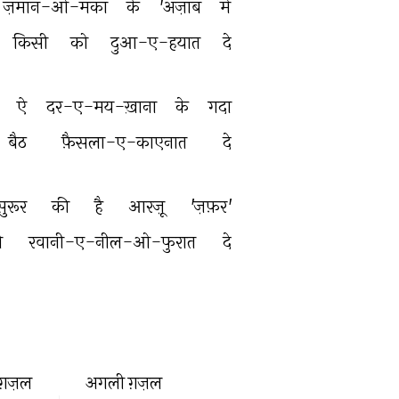
ज़मान-ओ-मकाँ 
के 
'अज़ाब 
में 
किसी 
को 
दुआ-ए-हयात 
दे 
 
ऐ 
दर-ए-मय-ख़ाना 
के 
गदा 
बैठ 
फ़ैसला-ए-काएनात 
दे 
ुरूर 
की 
है 
आरज़ू 
'ज़फ़र' 
 
रवानी-ए-नील-ओ-फुरात 
दे 
ग़ज़ल
अगली ग़ज़ल