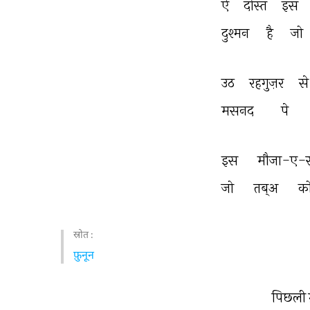
ऐ 
दोस्त 
इस 
दुश्मन 
है 
जो 
उठ 
रहगुज़र 
से
मसनद 
पे 
इस 
मौजा-ए-स
जो 
तब्अ 
को
स्रोत :
फ़ुनून
पिछली 