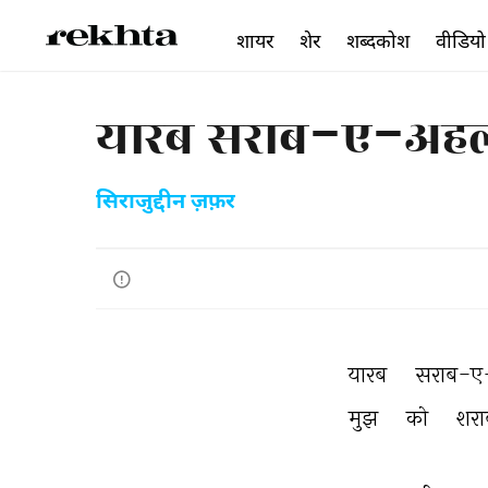
शायर
शेर
शब्दकोश
वीडियो
यारब सराब-ए-अहल
सिराजुद्दीन ज़फ़र
यारब 
सराब-ए
मुझ 
को 
शरा