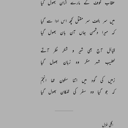
عقاب 
خوف 
کے 
مارے 
اڑان 
بھول 
گیا 
میں 
سر 
بکف 
سر 
مقتل 
کچھ 
اس 
ادا 
سے 
گیا 
کہ 
میرا 
دشمن 
جاں 
آن 
بان 
بھول 
گیا 
قبائل 
آج 
بھی 
شیر 
و 
شکر 
نظر 
آتے 
خطیب 
شہر 
مگر 
وہ 
زبان 
بھول 
گیا 
زمیں 
کی 
گود 
میں 
اتنا 
سکون 
تھا 
انجمؔ 
کہ 
جو 
گیا 
وہ 
سفر 
کی 
تھکان 
بھول 
گیا 
اگلی غزل