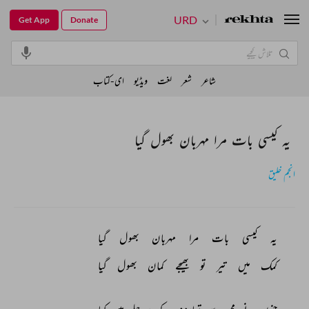
URD
Get App
Donate
شاعر
شعر
لغت
ویڈیو
ای-کتاب
یہ کیسی بات مرا مہربان بھول گیا
انجم خلیق
یہ 
کیسی 
بات 
مرا 
مہربان 
بھول 
گیا 
کمک 
میں 
تیر 
تو 
بھیجے 
کمان 
بھول 
گیا 