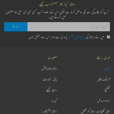
ریختہ نیوز لیٹر سبسکرائب کیجیے
آپ کو باقاعدگی سے کچھ حاصل کرنا ہے لیکن اس کے علاوہ آپ کسی بھی ای میل کا استعمال
نہیں کرتے ہیں۔
میں نے ریختہ کی
پرائیویسی پالیسی
پڑھ لی ہے اور اس سے متفق ہوں
فوری رابطے
معلومات
عطیہ
ریختہ فاؤنڈیشن
فرہنگ قافیہ
بانی : تعارف
تقطیع
رابطہ کیجیے
اردو وسائل
کیریئر
اپنی تخلیقات ریختہ کو بھیجیں
ریختہ ایکسپلورر