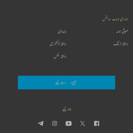
ہماری ویب سائٹس
صوفی نامہ
ہندوی
ریختہ لرننگ
ریختہ ڈکشنری
ریختہ بکس
رابطہ کیجیے
فالو کیجیے