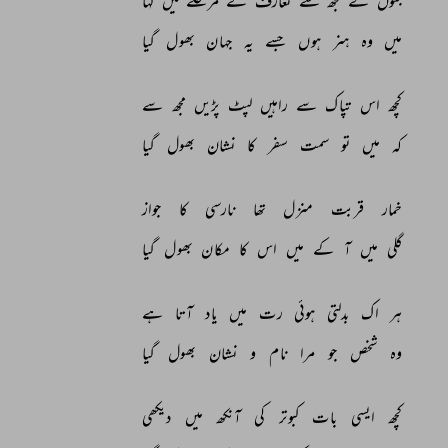
جنوں 
نے 
مجھ 
سے 
تعارف 
کے 
مرحلے 
میں 
کہا 
میں 
وہ 
ہنر 
ہوں 
جسے 
یہ 
جہان 
بھول 
گیا 
کچھ 
اس 
تپاک 
سے 
راہیں 
لپٹ 
پڑیں 
مجھ 
سے 
کہ 
میں 
تو 
سمت 
سفر 
کا 
نشان 
بھول 
گیا 
خمار 
قربت 
منزل 
تھا 
نارسی 
کا 
جواز 
گلی 
میں 
آ 
کے 
میں 
اس 
کا 
مکان 
بھول 
گیا 
ہر 
اک 
بدلتی 
ہوئی 
رت 
میں 
یاد 
آتا 
ہے 
وہ 
شخص 
جو 
مرا 
نام 
و 
نشان 
بھول 
گیا 
کچھ 
ایسی 
بات 
کبوتر 
کی 
آنکھ 
میں 
دیکھی 