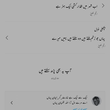
اب شہر میں اقدار کشی ایک ہنر ہے
انجم خلیق
پچھلی غزل
یہاں جو زخم ملتے ہیں وہ سلتے ہیں یہیں میرے
انجم خلیق
آپ یہ بھی پڑھ سکتے ہیں
ہماری پسند
ایک سے ایک ہے غارت_گر_ایمان یہاں
اے مرے دل ترا اللہ نگہبان یہاں
سیف الدین سیف