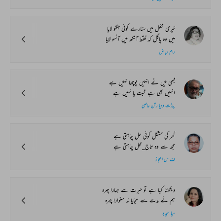
تیری محفل میں ستارے کوئی جگنو لایا
میں وہ پاگل کہ فقط آنکھ میں آنسو لایا
رام ریاض
کبھی میں نے انہیں پوچھا نہیں ہے
انہیں بھی ہے محبت یا نہیں ہے
پنڈت ودیا رتن عاصی
گھر کی مشکل کوئی حل چاہتی ہے
مجھ سے وہ تاج_محل چاہتی ہے
ف س اعجاز
دیکھتا کیا ہے تو حیرت سے ہمارا چہرہ
ہم نے مدت سے سجایا نہ سنوارا چہرہ
سیا سچدیو