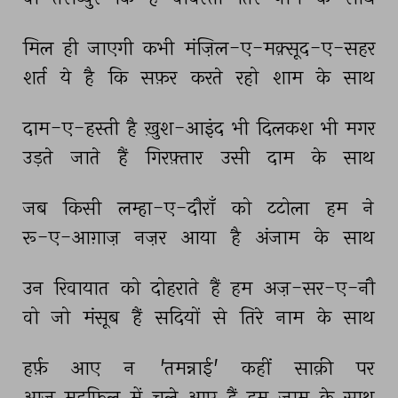
मिल 
ही 
जाएगी 
कभी 
मंज़िल-ए-मक़्सूद-ए-सहर 
शर्त 
ये 
है 
कि 
सफ़र 
करते 
रहो 
शाम 
के 
साथ 
दाम-ए-हस्ती 
है 
ख़ुश-आइंद 
भी 
दिलकश 
भी 
मगर 
उड़ते 
जाते 
हैं 
गिरफ़्तार 
उसी 
दाम 
के 
साथ 
जब 
किसी 
लम्हा-ए-दौराँ 
को 
टटोला 
हम 
ने 
रू-ए-आग़ाज़ 
नज़र 
आया 
है 
अंजाम 
के 
साथ 
उन 
रिवायात 
को 
दोहराते 
हैं 
हम 
अज़-सर-ए-नौ 
वो 
जो 
मंसूब 
हैं 
सदियों 
से 
तिरे 
नाम 
के 
साथ 
हर्फ़ 
आए 
न 
'तमन्नाई' 
कहीं 
साक़ी 
पर 
आज 
महफ़िल 
में 
चले 
आए 
हैं 
हम 
जाम 
के 
साथ 