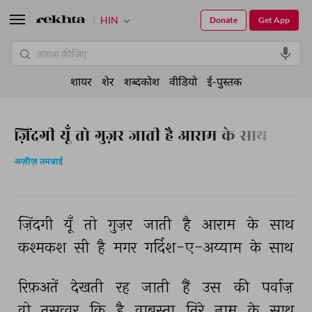
HIN
Donate
Get App
शायर
शेर
शब्दकोश
वीडियो
ई-पुस्तक
ज़िंदगी यूँ तो गुज़र जाती है आराम के साथ
अज़ीज़ तमन्नाई
ज़िंदगी 
यूँ 
तो 
गुज़र 
जाती 
है 
आराम 
के 
साथ 
कश्मकश 
सी 
है 
मगर 
गर्दिश-ए-अय्याम 
के 
साथ 
रिफ़अतें 
देखती 
रह 
जाती 
हैं 
उस 
की 
पर्वाज़ 
वो 
तसव्वुर 
कि 
है 
वाबस्ता 
तिरे 
नाम 
के 
साथ 