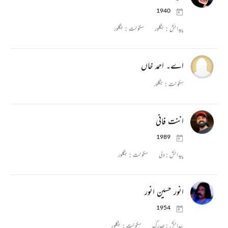
1940
پیدائش :
بنگلور
سکونت :
بنگلور
اے۔ احمد خاں
سکونت :
بنگلور
اننت فانی
1989
پیدائش :
دلی
سکونت :
بنگلور
انور حسین انور
1954
پیدائش :
بھدرک
سکونت :
بنگلور