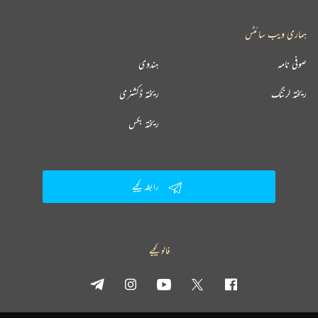
ہماری ویب سائٹس
صوفی نامہ
ہندوی
ریختہ لرننگ
ریختہ ڈکشنری
ریختہ بکس
رابطہ کیجیے
فالو کیجیے