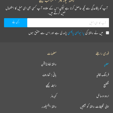
ریختہ نیوز لیٹر سبسکرائب کیجیے
آپ کو باقاعدگی سے کچھ حاصل کرنا ہے لیکن اس کے علاوہ آپ کسی بھی ای میل کا استعمال
نہیں کرتے ہیں۔
میں نے ریختہ کی
پرائیویسی پالیسی
پڑھ لی ہے اور اس سے متفق ہوں
فوری رابطے
معلومات
عطیہ
ریختہ فاؤنڈیشن
فرہنگ قافیہ
بانی : تعارف
تقطیع
رابطہ کیجیے
اردو وسائل
کیریئر
اپنی تخلیقات ریختہ کو بھیجیں
ریختہ ایکسپلورر