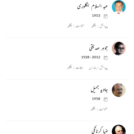
عبد السلام بنگلوری
1953
پیدائش :
بنگلور
سکونت :
بنگلور
جوہر صدیقی
1928 - 2012
پیدائش :
بنارس
وفات :
بنگلور
جاوید جمیل
1958
سکونت :
بنگلور
ضیا کرناٹکی