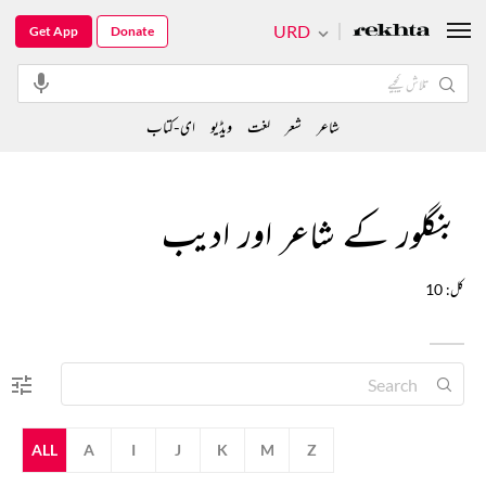
URD
Get App
Donate
شاعر
شعر
لغت
ویڈیو
ای-کتاب
بنگلور کے شاعر اور ادیب
کل: 10
ALL
A
I
J
K
M
Z