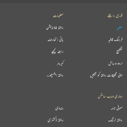
فوری رابطے
معلومات
عطیہ
ریختہ فاؤنڈیشن
فرہنگ قافیہ
بانی : تعارف
تقطیع
رابطہ کیجیے
اردو وسائل
کیریئر
اپنی تخلیقات ریختہ کو بھیجیں
ریختہ ایکسپلورر
ہماری ویب سائٹس
صوفی نامہ
ہندوی
ریختہ لرننگ
ریختہ ڈکشنری