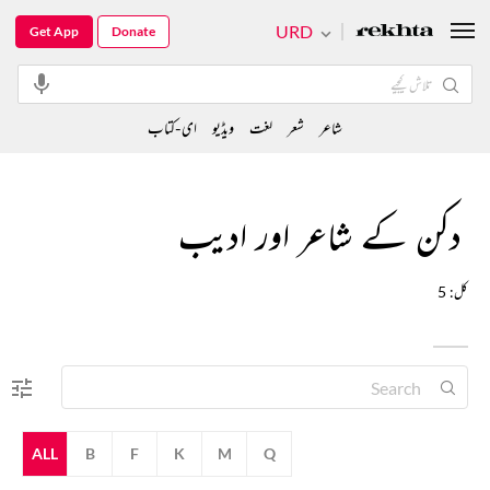
URD
Get App
Donate
شاعر
شعر
لغت
ویڈیو
ای-کتاب
دکن کے شاعر اور ادیب
کل: 5
ALL
B
F
K
M
Q