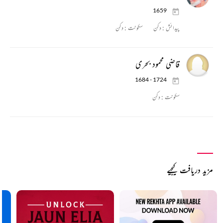
1659
پیدائش :
دکن
سکونت :
دکن
قاضی محمود بحری
1684 - 1724
سکونت :
دکن
مزید دریافت کیجیے