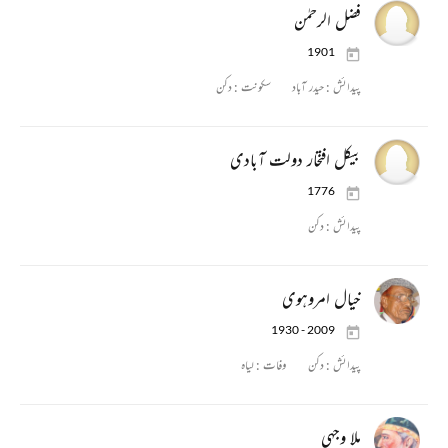
فضل الرحمٰن
1901
پیدائش :
حیدر آباد
سکونت :
دکن
بیکل افتخار دولت آبادی
1776
پیدائش :
دکن
خیال امروہوی
1930 - 2009
پیدائش :
دکن
وفات :
لیاہ
ملا وجہی