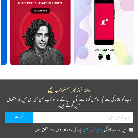
ریختہ نیوز لیٹر سبسکرائب کیجیے
آپ کو باقاعدگی سے کچھ حاصل کرنا ہے لیکن اس کے علاوہ آپ کسی بھی ای میل کا استعمال
نہیں کرتے ہیں۔
میں نے ریختہ کی
پرائیویسی پالیسی
پڑھ لی ہے اور اس سے متفق ہوں