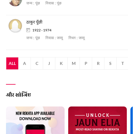
जन्म :
पूंछ
निवास :
पूंछ
ठाकुर पूँछी
1922 - 1974
जन्म :
पूंछ
निवास :
जम्मू
निधन :
जम्मू
ALL
A
C
J
K
M
P
R
S
T
और खोजिए