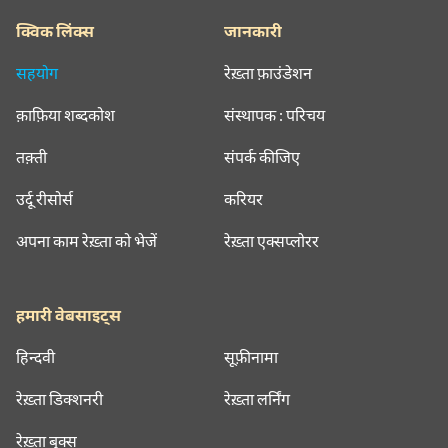
क्विक लिंक्स
जानकारी
सहयोग
रेख़्ता फ़ाउंडेशन
क़ाफ़िया शब्दकोश
संस्थापक : परिचय
तक़्ती
संपर्क कीजिए
उर्दू रीसोर्स
करियर
अपना काम रेख़्ता को भेजें
रेख़्ता एक्सप्लोरर
हमारी वेबसाइट्स
हिन्दवी
सूफ़ीनामा
रेख़्ता डिक्शनरी
रेख़्ता लर्निंग
रेख़्ता बुक्स