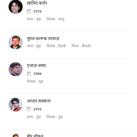
ख़ालिद कर्रार
1976
जन्म :
पूंछ
निवास :
जम्मू
मुग़ल फ़ारूक़ परवाज़
जन्म :
पूंछ
निवास :
दिल्ली
निधन :
बैंगलोर
एजाज़ असद
1986
निवास :
पूंछ
अरशद कस्साना
1992
जन्म :
पूंछ
निवास :
पूंछ
मीर शौकत