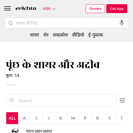
HIN
Donate
Get App
शायर
शेर
शब्दकोश
वीडियो
ई-पुस्तक
पूंछ के शायर और अदीब
कुल: 14
ALL
A
C
J
K
M
P
R
S
T
चराग़ हसन हसरत