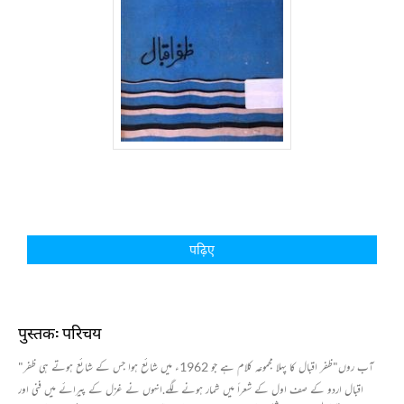
पढ़िए
पुस्तक: परिचय
"آب روں"ظفر اقبال کا پہلا مجموعہ کلام ہے جو 1962ء میں شائع ہوا جس کے شائع ہوتے ہی ظفر
اقبال اردو کے صف اول کے شعرأ میں شمار ہونے لگے.انہوں نے غزل کے پیرائے میں فنی اور