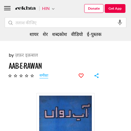
HIN
Donate
Get App
शायर
शेर
शब्दकोश
वीडियो
ई-पुस्तक
by
ज़फ़र इक़बाल
AAB-E-RAWAN
समीक्षा