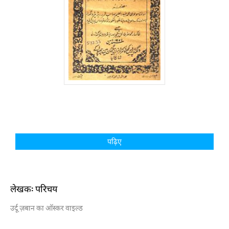
पढ़िए
लेखक: परिचय
उर्दू ज़बान का ऑस्कर वाइल्ड