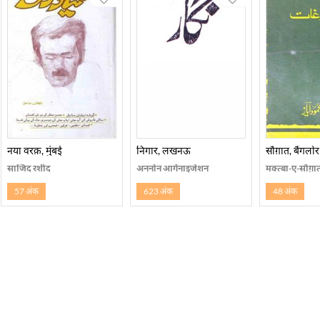
नया वरक़, मुंबई
निगार, लखनऊ
सौग़ात, बैंगलोर
साजिद रशीद
अननोन आर्गेनाइजेशन
मक्त्बा-ए-सौग़ात
57 अंक
623 अंक
48 अंक