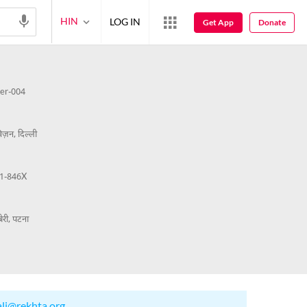
HIN
LOG IN
Get App
Donate
er-004
ज़न, दिल्ली
1-846X
रेरी, पटना
ali@rekhta.org