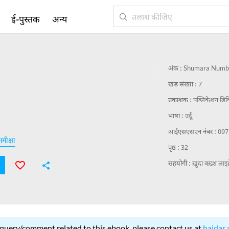
ई-पुस्तक
अन्य
अंक :
Shumara Numb
खंड संख्या :
7
प्रकाशक :
पब्लिकेशन डिवि
भाषा :
उर्दू
आईएसएसएन नंबर :
097
मीक्षा
पृष्ठ :
32
सहयोगी :
ख़ुदा बख़्श लाइब्
 query/comment related to this ebook, please contact us at
haidar.