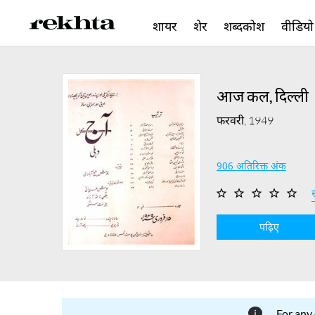
शायर
शेर
शब्दकोश
वीडियो
आज कल, दिल्ली
फरवरी, 1949
906 अतिरिक्त अंक
स
पढ़िए
For any