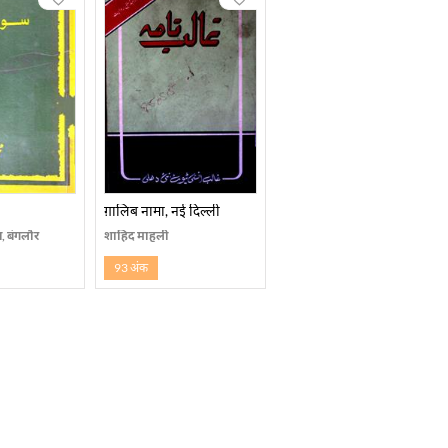
ग़ालिब नामा, नई दिल्ली
, बंगलौर
शाहिद माहुली
93 अंक