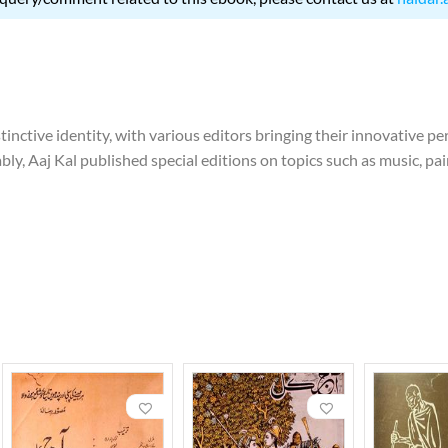
tinctive identity, with various editors bringing their innovative 
y, Aaj Kal published special editions on topics such as music, pain
ure of exploring an entirely different world. Dr. Jameel Akhtar co
topics.