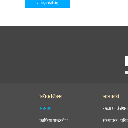
समीक्षा कीजिए
क्विक लिंक्स
जानकारी
सहयोग
रेख़्ता फ़ाउंडेशन
क़ाफ़िया शब्दकोश
संस्थापक : परि