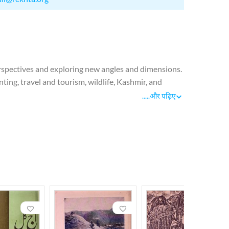
perspectives and exploring new angles and dimensions.
ting, travel and tourism, wildlife, Kashmir, and
mpiled an index of Aaj Kal in two volumes, which
.....
और पढ़िए