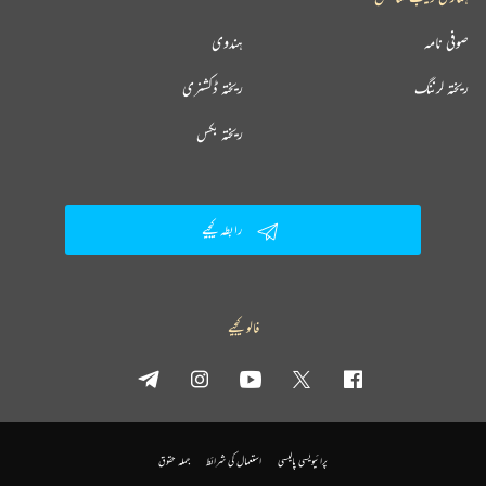
صوفی نامہ
ہندوی
ریختہ لرننگ
ریختہ ڈکشنری
ریختہ بکس
رابطہ کیجیے
فالو کیجیے
پرائیویسی پالیسی
استعمال کی شرائط
جملہ حقوق