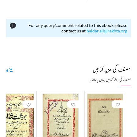
زمانۂ طالبِ علمی ہی میں سیماب تخلص اختیار کر لیا تھا۔
ابھی سیماب ایف اے کے آخری سال ہی میں تھے کہ والد کا انتقال ہوگیا اور گھریلو اخراجات کی پوری
For any query/comment related to this ebook, please
ذمے داری ان کے کاندھوں پر آپڑی لہٰذا تعلیم ادھوری چھوڑنی پڑی اور مختلف ملازمتیں اختیار کیں جن
contact us at
haidar.ali@rekhta.org
میں ریلوے کی ملازمت بھی شامل ہے۔
1898 ء میں سیماب اکبرآبادی فصیح الملک مرزا داغ دہلوی کے شاگرد ہو گئے۔ داغ کے دو ہزار سے
زائد شاگردوں میں علاّمہ اقبال اور ان کے بعد علاّمہ سیماب کو جو شہرتیں ملیں کسی اور کو میسّر نہ ہوئیں۔
1899 ء میں حضرت حاجی وارث علی شاہؒ (دیوہ شریف) کے ہاتھوں پر بیعت کا شرف حاصل ہوا اور
مصنف کی مزید کتابیں
مزید
اسی نسبت سے کبھی کبھی وارثی تخلص بھی استعمال کرتے تھے۔
مصنف کی دیگر کتابیں یہاں پڑھئے۔
1923 ء میں انھوں نے آگرہ میں ایک علمی ادبی اور اشاعتی ادارے قصرالادب کی کی بنیاد ڈالی جس کے
تحت کتابوں کی اشاعت کے علاوہ کئی اخبارات و رسائل بھی جاری کئے جن میں ماہنامہ پیمانہ، پندرہ روزہ
ثریّا، ہفت روزہ پرچم ہفت روزہ تاج اور ماہنامہ شاعر قابلِ ذکر ہیں۔ماہنامہ شاعر 1930 ء میں جاری
ہوا، جلد ہی اس کی ادارت سیماب نے اپنے فرزند اور جانشین اعجاز صدیقی کے سپرد کردی، شاعر تا
حال ممبئی سے جاری ہے اور اپنی اشاعت کے 88برس مکمل کر چکا ہے، اعجاز صدیقی کے فرزندان
افتخار امام صدیقی، ناظر نعمان صدیقی اور حامد اقبال صدیقی اس ادبی روایت کو سنبھالے ہوئے ہیں۔