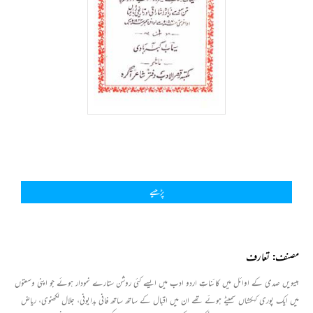
پڑھیے
مصنف: تعارف
بیسویں صدی کے اوائل میں کائناتِ اردو ادب میں ایسے کئی روشن ستارے نمودار ہوئے جو اپنی وسعتوں
میں ایک پوری کہکشاں سمیٹے ہوئے تھے ان میں اقبال کے ساتھ ساتھ فانی بدایونی، جلال لکھنوی، ریاض