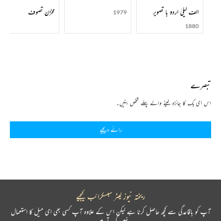
الف لیلیٰ اردو با تصویر
مخزن تصوف
1979
علاّمہ سیماب نے مشاعروں کو وقتی تفریح بنانے کی شدید مخالفت کی اور مشاعروں میں علمی ادبی
1880
موضوعات پر مشتمل صدارتی خطبوں کو رواج دیا۔ شاعری میں فحش موضوعات، شراب اور اس کے
متعلقات اور تعیّش پرستی کی بھی مخالفت کی نیز شعرِ مہذّب کو رواج دیا۔ انھوں نے ادبی نظریات اور زبان
کے برتاؤ کی بنیاد پر آگرہ اسکول کا تصوّر دیا، شعرِ مہذّب کو رواج دیا غزل میں فحش نگاری اور اخلاق سوز
موضوعات کی مخالفت کرتے ہوئے فکر، فلسفہ، نفسیات اور احوالِ واقعی کو جگہ دی، عربی اور فارسی کی
بوجھل تراکیب اور فرسودہ استعاروں سے اجتناب کیا، انھیں جدید غزل کے ابتدائی نقوش کہا جاسکتا ہے۔
تبصرے
اس ای بک کا جائزہ لینے والے پہلے شخص بنیں۔
1948 ء میں وہ اپنی کتابوں کی اشاعت کے سلسلے میں لاہور تشریف لے گئے، قصد تھا کہ کام مکمل
ہوتے ہی لوٹ آئیں گے، وہاں سے شدیدعلالت کے سبب کراچی منتقل ہوئے ، اس دوران بھی ان کی
رائے دیجیے
ادبی خدمات کا سلسلہ جاری رہا اور تاج کمپنی کی فرمائش پر سیرت النبویﷺ تحریر کی اس کے علاوہ کئی
احادیث کے منظوم ترجمے بھی کیے۔ انھوں نے کراچی میں اپنی نوعیت کا اوّلین انسٹی ٹیوٹ جامعہ ادبیہ
قائم کیا جس کے نصاب میں اردو صرف و نحو، فنِ شاعری، نثر نگاری اور صحافت کی تربیت شامل تھی،
یہ جامعہ زیادہ عرصے تک قائم نہیں رہ سکا اور مروّجہ اکیڈمک اسکول ہوگیا مگر اردو شاعری اور اردو
صحافت کی تدریس کا اسےسب سے پہلا ادارہ کہا جاسکتا ہے۔
ریختہ نیوز لیٹر سبسکرائب کیجیے
کراچی میں ادبی سرگرمیوں کا سلسلہ جاری تھا کہ اچانک ان پر فالج کا شدید حملہ ہوا اور 31 جنوری 1951
آپ کو باقاعدگی سے کچھ حاصل کرنا ہے لیکن اس کے علاوہ آپ کسی بھی ای میل کا استعمال
ء کواردو ادب کا یہ عظیم مجدّد اپنے مالکِ حقیقی سے جاملا۔کراچی کے قائد آباد علاقے میں تدفین ہوئی اور
نہیں کرتے ہیں۔