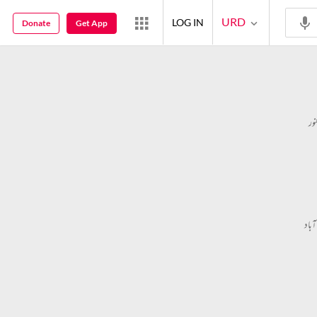
URD
LOG IN
Donate
Get App
ور
ٓباد