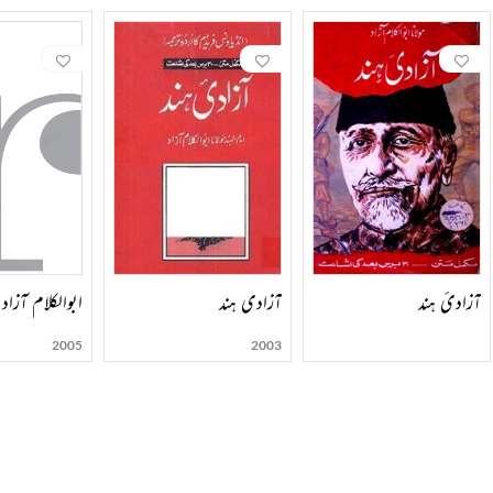
’ہندوستان چھوڑو‘ اور ’خلافت تحریک‘ میں بھی حصہ لیا۔ مہاتما گاندھی، ڈاکٹر مختار احمد انصاری، حکیم
تھا۔ گاندھی کے افکار و نظریات کی تشہیر کے لیے انہوں نے پورے ملک کا دورہ کیا۔
ی رہے، تحریک آزادی کے دوران انہیں جیل کی مشقتیں بھی سہنی پڑیں۔ اس موقع پر ان کی شریک حیات زلیخ
ہے۔
 تعلیم کی حیثیت سے بہت اہم کارنامے انجام دیے۔ یونیورسٹی گرانٹ کمیشن اور دیگر تکنیکی، تحقیقی او
مفسر بھی تھے۔ انہوں نے شاعری بھی کی، انشائیے بھی لکھے، سائنسی مضامین بھی تحریر کیے، علمی و تحقی
میں قید کے دوران انہوں نے تحریر کی تھی۔ اس میں وہ سارے خطوط ہیں جو انہوں نے مولانا حبیب الرح
ت اور ان کے کوائف جاننے کے لیے بہترین ماخذ ہے۔
آزادیٔ ہند
آزادی ہند
ابوالکلام آزاد
 ہے اور اسی ذہانت، لیاقت اور مجموعی خدمات کے اعتراف میں انہیں ’بھارت رتن‘سے نوازا گیا تھا۔
2005
2003