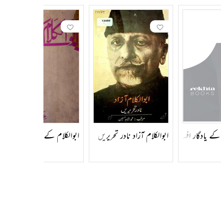
 اجمل خاں اور علی برادران کے ساتھ ان کے بہت اچھے مراسم رہے۔ گاندھی جی کے
ا بیگم نے ان کا بہت ساتھ دیا۔ زلیخا بیگم بھی آزادی کی جنگ میں مولانا آزاد
ر ثقافتی ادارے ان ہی کی دین ہے۔
قی مقالات بھی لکھے۔ قرآن کی تفسیر بھی لکھی۔ غبار خاطر، تذکرہ، ترجمان
من خاں شیروانی کے نام تحریر کیے تھے۔ اسے مالک رام جیسے محقق نے مرتب کیا ہے
 کے یادگار افسانے
ابوالکلام آزاد نادر تحریریں
ابوالکلام کے افسانے