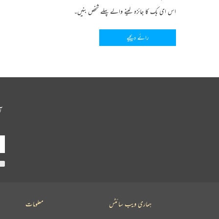
اس ای بک کا جائزہ لینے والے پہلے شخص بنیں۔
رائے دیجیے
آ
ہماری ویب سائٹس
معلومات