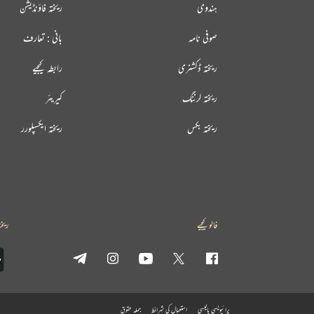
ہندوی
ریختہ فاؤنڈیشن
صوفی نامہ
بانی : تعارف
ریختہ ڈکشنری
رابطہ کیجیے
ریختہ لرننگ
کیریئر
ریختہ بکس
ریختہ ایکسپلورر
فالو کیجیے
ریخت
پرائیویسی پالیسی
استعمال کی شرائط
جملہ حقوق