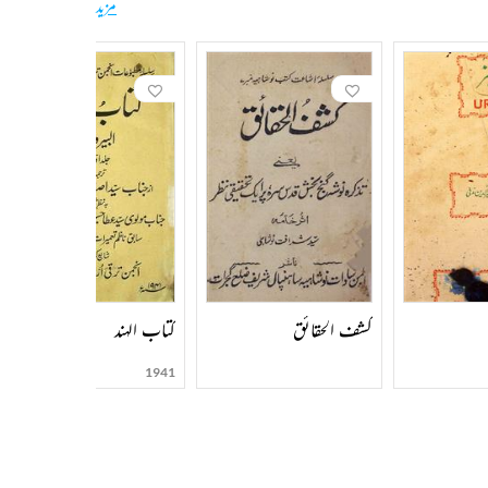
مزید
کشف الحقائق
کتاب الہند
1941