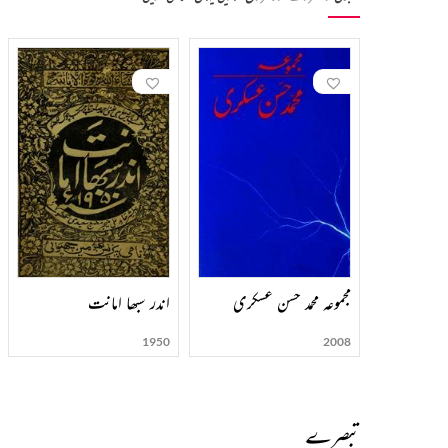
مجموعہ محمد حسن عسکری
اندر سبھا امانت
1950
2008
تبصرے