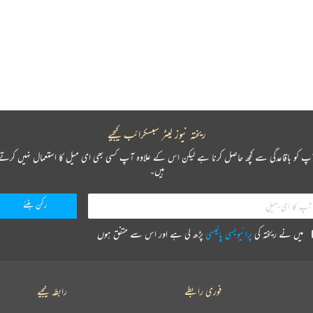
ریختہ نیوز لیٹر سبسکرائب کیجیے
پ کو باقاعدگی سے کچھ حاصل کرنا ہے لیکن اس کے علاوہ آپ کسی بھی ای میل کا استعمال نہیں کرتے
ہیں۔
میں نے ریختہ کی
پرائیویسی پالیسی
پڑھ لی ہے اور اس سے متفق ہوں
فوری رابطے
رابطہ کیجیے