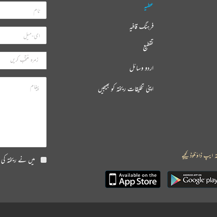
عطیہ
فرہنگ قافیہ
تقطیع
اردو وسائل
اپنی تخلیقات ریختہ کو بھیجیں
ہ ایپ ڈاؤنلوڈ کیجیے
میں نے ریختہ کی