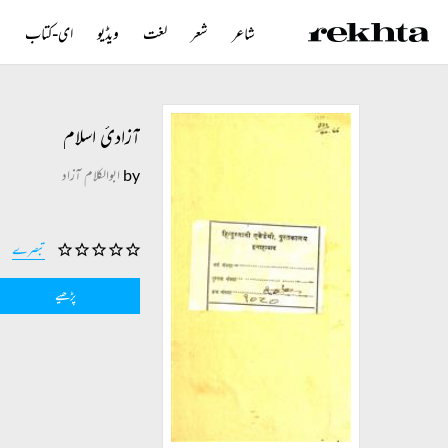
شاعر
شعر
لغت
ویڈیو
ای-کتاب
ن
آزادیٔ اسلام
by
ابوالکلام آزاد
تبصرے
پڑھیے