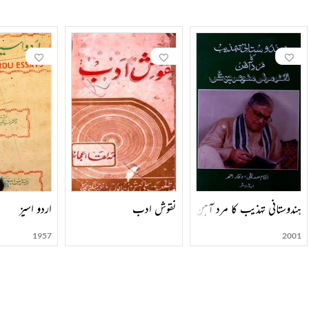
نقوش ادب
ہندوستانی تہذیب کا مرد آہن ڈاکٹر مرلی منوہر جوشی
اردو اسیز
1957
2001