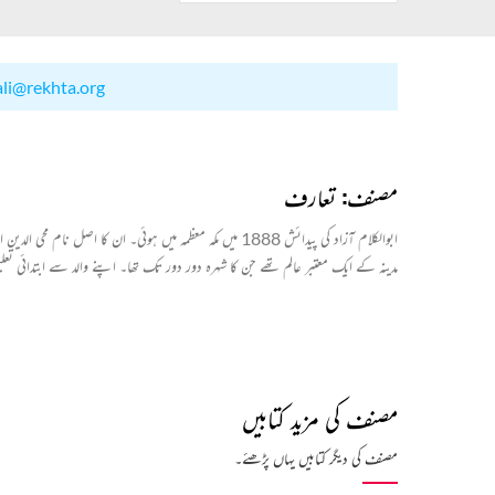
ali@rekhta.org
مصنف: تعارف
ابوالکلام آزاد کی پیدائش 1888 میں مکہ معظمہ میں ہوئی۔ ا
مدینہ کے ایک معتبر عالم تھے جن کا شہرہ دور دور تک تھا۔ اپنے والد سے ابتدائی ت
پر گامزن رہا۔
مصنف کی مزید کتابیں
مولانا آزاد کا مقصد جہاں انگریزوں کی مخالفت تھا وہیں قومی ہم آہنگی اور ہندو مسل
مصنف کی دیگر کتابیں یہاں پڑھئے۔
بھی شائع کیے اور مختلف اخبارات سے بھی ان کی وابستگی رہی جن میں ’وکیل‘ اور ’امر