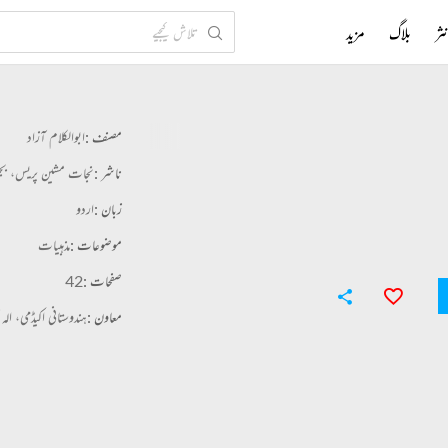
ثر
بلاگ
مزید
مصنف :
ابوالکلام آزاد
ناشر :
نجات مشین پریس، بجن
زبان :
اردو
موضوعات :
مذہبیات
صفحات :
42
معاون :
ہندوستانی اکیڈمی، الہ ا