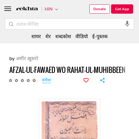
HIN
Donate
Get App
शायर
शेर
शब्दकोश
वीडियो
ई-पुस्तक
by
अमीर ख़ुसरो
AFZAL-UL-FAWAED WO RAHAT-UL-MUHIBBEEN
समीक्षा