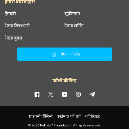
हमारी वेबसाइट्स
हिन्दवी
सूफ़ीनामा
रेख़्ता डिक्शनरी
रेख़्ता लर्निंग
रेख़्ता बुक्स
संपर्क कीजिए
फॉलो कीजिए
प्राइवेसी पॉलिसी
इस्तेमाल की शर्तें
कॉपीराइट
© 2026 Rekhta™ Foundation. All rights reserved.