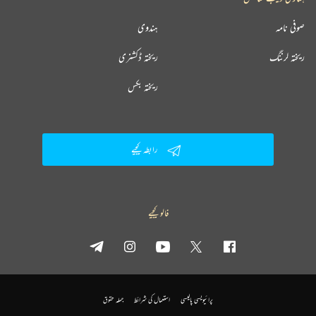
صوفی نامہ
ہندوی
ریختہ لرننگ
ریختہ ڈکشنری
ریختہ بکس
رابطہ کیجیے
فالو کیجیے
پرائیویسی پالیسی
استعمال کی شرائط
جملہ حقوق