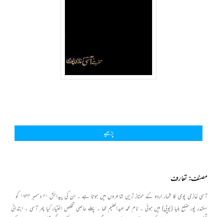
پڑھیے
مصنف: تعارف
آسی غازی پوی کا شمار اردو کے ممتاز ترین شاعروں میں ہوتا ہے ۔ ان کی پیدائش ۲۱ دسمبر ۱۸۳۴ کو
سکندر پور ضلع بلیا (یوپی) میں ہوئی ۔ نام محمد عبدالعلیم تھا ۔ پہلے عاصی تخلص اختیار کیا پھر آسی ۔ ابتدائی