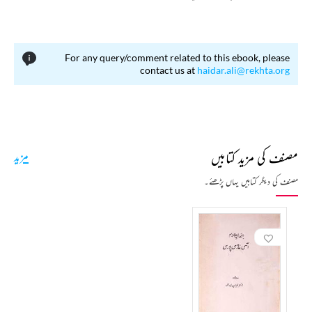
For any query/comment related to this ebook, please
contact us at
haidar.ali@rekhta.org
مصنف کی مزید کتابیں
مزید
مصنف کی دیگر کتابیں یہاں پڑھئے۔