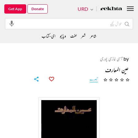
URD
Get App
Donate
شاعر
شعر
لغت
ویڈیو
ای-کتاب
by
آسی غازی پوری
عین المعارف
تبصرے