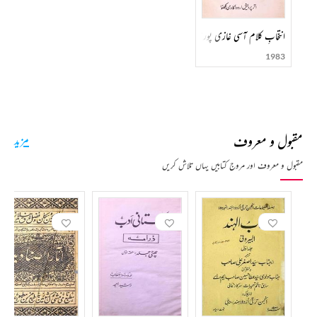
انتخابِ کلام آسی غازی پوری
1983
مقبول و معروف
مزید
مقبول و معروف اور مروج کتابیں یہاں تلاش کریں