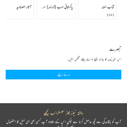
کتاب الہند
پاکستانی ادب (ڈرامہ) حصہ-001
آثار الصنادید
1941
تبصرے
اس ای بک کا جائزہ لینے والے پہلے شخص بنیں۔
رائے دیجیے
ریختہ نیوز لیٹر سبسکرائب کیجیے
آپ کو باقاعدگی سے کچھ حاصل کرنا ہے لیکن اس کے علاوہ آپ کسی بھی ای میل کا استعمال
نہیں کرتے ہیں۔