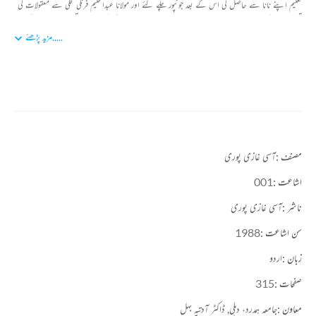
تعلیم اپنے نانا سے حاصل کی اس کے بعد جونپور چلے گئے اور مولانا عبدالحلیم فرنگی محلی سے معقولات کی
تعلیم حاصل کی ۔ عاصی ایک ماہر طبیب بھی تھے ۔ انہوں نے طب کی کوئی رسمی تعلیم حاصل نہیں کی
.....
مزید پڑھئے
تھی بلکہ اپنے ذوق اور ذاتی مطالعے سے اس فن میں مہارت حاصل کی ۔ طالب علمی کے زمانے ہی سے
شعر وسخن میں دلچسپی تھی ۔ ناسخ کے شاگرد افضل الہ آبادی سے مشورہ سخن کیا ۔ آسی کا دیوان ’’ عین
المعارف ‘‘ کے نام سے شائع ہوا ۔ ۲۴ فروری ۱۹۱۷ کو غازی پور میں انتقال ہوا ۔
آسی کی شاعری متصوفانہ فکر کا تخلیقی بیان ہے ۔ آسی کے بارے میں کہا جاتا ہے کہ میر درد کے بعد
تصوف کے موضوعات کو شاعری میں برتنے والے وہ سب سے کامیاب شاعر ہیں۔
مصنف :
آسی غازی پوری
اشاعت :
001
ناشر :
آسی غازی پوری
سن اشاعت :
1988
زبان :
اردو
صفحات :
315
معاون :
جامعہ ہمدرد، دہلی,
ڈاکٹر آدتیہ بہل