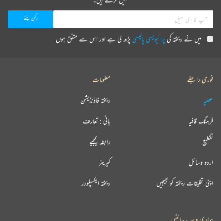
میں نے ریختہ کی
پرائیویسی پالیسی
پڑھ لی ہے اور اس سے متفق ہوں
فوری رابطے
معلومات
عطیہ
ریختہ فاؤنڈیشن
فرہنگ قافیہ
بانی : تعارف
تقطیع
رابطہ کیجیے
اردو وسائل
کیریئر
اپنی تخلیقات ریختہ کو بھیجیں
ریختہ ایکسپلورر
ہماری ویب سائٹس