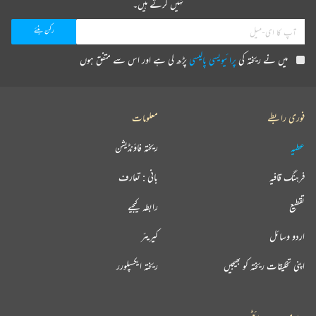
نہیں کرتے ہیں۔
میں نے ریختہ کی
پرائیویسی پالیسی
پڑھ لی ہے اور اس سے متفق ہوں
فوری رابطے
معلومات
عطیہ
ریختہ فاؤنڈیشن
فرہنگ قافیہ
بانی : تعارف
تقطیع
رابطہ کیجیے
اردو وسائل
کیریئر
اپنی تخلیقات ریختہ کو بھیجیں
ریختہ ایکسپلورر