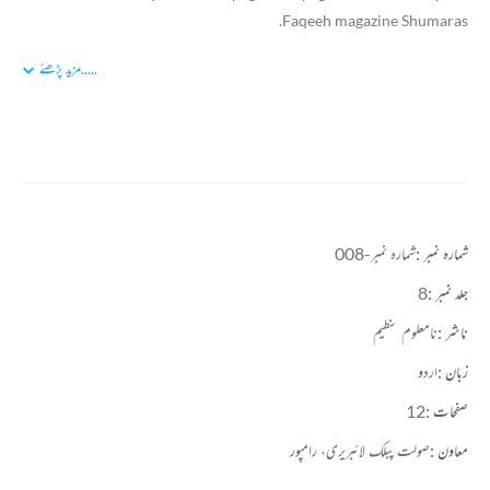
Faqeeh magazine Shumaras.
.....
مزید پڑھئے
شمارہ نمبر :
شمارہ نمبر-008
جلد نمبر :
8
ناشر :
نامعلوم تنظیم
زبان :
اردو
صفحات :
12
معاون :
صولت پبلک لائبریری، رامپور