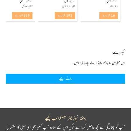
فکر و آگہی
ساقی، دہلی
شاعر، ممبئی
رضیہ حامد
شاہد احمد دہلوی
اعجاز صدیقی
16 شمارے
193 شمارے
669 شمارے
تبصرے
اس میگزین کا جائزہ لینے والے پہلے فرد بنیں۔
رائے دیجیے
ریختہ نیوز لیٹر سبسکرائب کیجیے
آپ کو باقاعدگی سے کچھ حاصل کرنا ہے لیکن اس کے علاوہ آپ کسی بھی ای میل کا استعمال