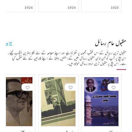
1924
1924
1925
مقبول عام رسائل
مزید
مقبول ترین رسائل کے اس منتخب مجموعہ پر نظر ڈالیے اور اپنے مطالعہ کے لئے اگلا بہترین انتخاب کیجئے۔
اس پیج پر آپ کو آن لائن مقبول رسائل ملیں گے، جنہیں ریختہ نے اپنے قارئین کے لئے منتخب کیا
ہے۔ اس پیج پر مقبول ترین اردو رسائل موجود ہیں۔