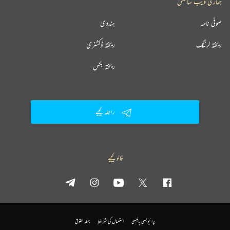
ہماری ویب سائٹس
صوفی نامہ
ہندوی
ریختہ لرننگ
ریختہ ڈکشنری
ریختہ بکس
رابطہ کیجیے
فالو کیجیے
پرائیویسی پالیسی
استعمال کی شرائط
جملہ حقوق