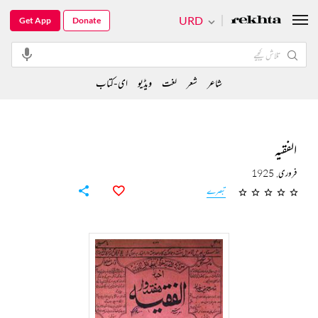
URD
Get App
Donate
شاعر
شعر
لغت
ویڈیو
ای-کتاب
الفقیہ
فروری, 1925
تبصرے