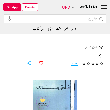
URD
Get App
Donate
شاعر
شعر
لغت
ویڈیو
ای-کتاب
by
فارغ بخاری
البم
تبصرے