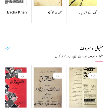
Bacha Khan
اٹک کے اس پار
عورت کا گناہ
مقبول و معروف
مزید
مقبول و معروف اور مروج کتابیں یہاں تلاش کریں