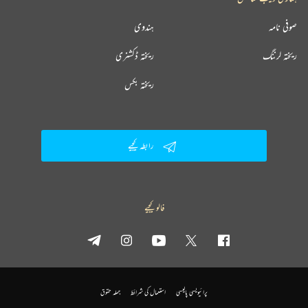
صوفی نامہ
ہندوی
ریختہ لرننگ
ریختہ ڈکشنری
ریختہ بکس
رابطہ کیجیے
فالو کیجیے
پرائیویسی پالیسی
استعمال کی شرائط
جملہ حقوق