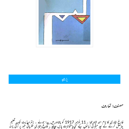
پڑھیے
مصنف: تعارف
فارغ بخاری کا نام احمد شاہ تھا ۔ 11 نومبر 1917 کو پشاور میں پیدا ہوئے ۔ انٹرمیڈیٹ تک تعلیم
حاصل کرنے کے بعد مشرقی زبانوں کے کئی امتحانات پاس کئے ۔ فارغ بخاری نظریاتی طور پر ترقی پسند