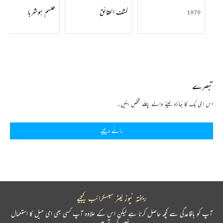
کشف الحقائق
طلسم ہوشربا
1979
تبصرے
اس ای بک کا جائزہ لینے والے پہلے شخص بنیں۔
رائے دیجیے
ریختہ نیوز لیٹر سبسکرائب کیجیے
آپ کو باقاعدگی سے کچھ حاصل کرنا ہے لیکن اس کے علاوہ آپ کسی بھی ای میل کا استعمال
نہیں کرتے ہیں۔