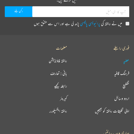
میں نے ریختہ کی
پرائیویسی پالیسی
پڑھ لی ہے اور اس سے متفق ہوں
فوری رابطے
معلومات
عطیہ
ریختہ فاؤنڈیشن
فرہنگ قافیہ
بانی : تعارف
تقطیع
رابطہ کیجیے
اردو وسائل
کیریئر
اپنی تخلیقات ریختہ کو بھیجیں
ریختہ ایکسپلورر
ہماری ویب سائٹس