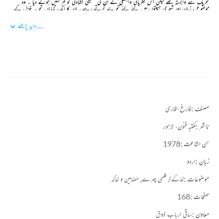
تحریک سے وابستہ تھے لیکن اس نظریاتی وابستگی نے ان کی تخلیقی کشادگی کو کم نہیں ہونے دیا ۔ وہ
موضوع ، زبان اور شعری ہیئتوں میں نئے نئے تجربے کرتے رہے۔ ان کا ایک نمایاں تجربہ غزل کے
فارم میں ہے ۔ انہوں نے اپنے شعری مجموعے ’’ غزلیہ ‘‘ میں غزل کی ہیئت اور تکنیک کو ایک نئے
انداز میں برتا ہے ۔
.....
مزید پڑھئے
فارغ نے اردو کی ادبی صحافت میں بھی اہم کردار اداکیا ۔ وہ ماہنامہ ’نغمۂ حیات‘ اور ہفت روزہ ’شباب‘
کے مدیر رہے اور ’سنگ میل‘ کے نام سے ایک ادبی رسالہ بھی نکالا۔
فارغ بخاری کی مطبوعات کے نام یہ ہیں۔ ’زیروبم‘ ’شیشے کے پیرہن‘ ’ خوشبو کا سفر‘ ’غزلیہ‘ ’ادبیات
سرحد‘ ’پشتو کے لوک گیت‘ ’سرحد کے لوک گیت‘ باچا خان‘ ’پشتو شاعری‘ ’رحمان بابا کے افکار‘ ’جرأت
عاشقاں‘
فارغ بخاری کو ان کی ادبی اور ثقافتی خدمات کے لئے حکومت پاکستان نے صدارتی تمغہ برائے حسن
کارکردگی سے بھی نوازا۔ 13 اپریل 1997 کو پشاور میں انتقال ہوا۔
مصنف :
فارغ بخاری
ناشر :
مکتبہ فنون، لاہور
سن اشاعت :
1978
زبان :
اردو
موضوعات :
خاکے/ قلمی چہرے,
مضامين و خاكه
صفحات :
168
معاون :
ساقی ارباب ذوق