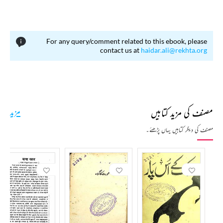
For any query/comment related to this ebook, please
contact us at
haidar.ali@rekhta.org
مصنف کی مزید کتابیں
مزید
مصنف کی دیگر کتابیں یہاں پڑھئے۔