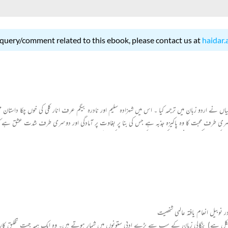
 query/comment related to this ebook, please contact us at
haidar.
حمد میاں نے اردو زبان میں ترجمہ کیا ۔ اس میں شہزادہ سلیم اور نادرہ بیگم عرف انار کلی کی خوں چکا داست
طرف محبت کا وہ پاکیزہ جذبہ ہے جس کی بنا پر بغاوت پر آمادگی اور دوسری طرف شدت عشق ہے کہ بادشا
کھا ہے کی داستانی زبان کو برقرار رکھا جائے اور کچھ حد تک وہ اس میں کامیاب بھی ہے ۔
ر نوبیل انعام یافتہ عالمی شخصیت
ئی شکل ہے) بنگالی زبان کے سب سے بڑے ادبی ستونوں میں شمار ہوتے ہیں۔ وہ ایک ہمہ جہت تخلیق کار تھے