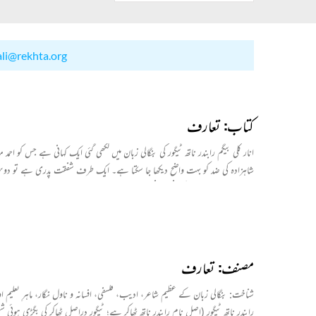
ali@rekhta.org
کتاب: تعارف
انار کلی بیگم رابندر ناتھ ٹیگور کی بنگالی زبان میں لکھی گئی ایک کہانی ہے جس کو ا
شاہزادہ کی ضد کو بہت واضح دیکھا جا سکتا ہے۔ ایک طرف شفقت پدری ہے تو دوسری 
صعوبت ۔یہ سب اس کہانی میں نظر آجایئگا ۔ مترجم نے ترجمے میں اس بات کا خیال ر
مصنف: تعارف
شناخت
: بنگالی زبان کے عظیم شاعر، ادیب، فلسفی، افسانہ و ناول نگار، ماہرِ تعلیم او
رابندر ناتھ ٹیگور (اصل نام رابندر ناتھ ٹھاکر ہے؛ ٹیگور دراصل ٹھاکر کی بگڑی ہو