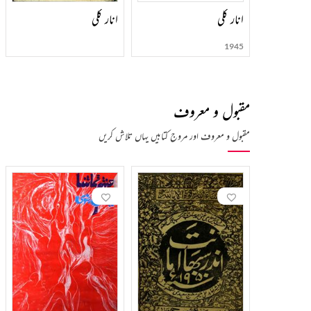
انار کلی
انار كلی
1945
مقبول و معروف
مقبول و معروف اور مروج کتابیں یہاں تلاش کریں