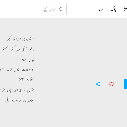
ثر
بلاگ
مزید
مصنف :
رابندرناتھ ٹیگور
ناشر :
منشی نول کشور، لکھنؤ
زبان :
اردو
موضوعات :
ناول,
ترجمہ,
مطبو
صفحات :
27
مترجم :
قاضی احمد میاں اختر ج
معاون :
جامعہ ہمدرد، دہلی