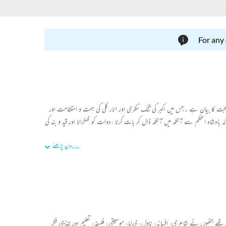
For any
ان محبت کا بیان ہے ۔جس میں اکبر کی تنگ نظری اور انار کلی کی ہمت و استقامت اور
ہ اعظم سے آنکھ میں آنکھ ڈال کر بات کرنا ،دولت کو ٹھکرانا اور قید و بند کی
.....
مزید پڑھئے
 جنھوں نے شاعری، افسانہ، ناول، ڈراما، موسیقی، فلسفہ، تعلیم اور تہذیبی فکر