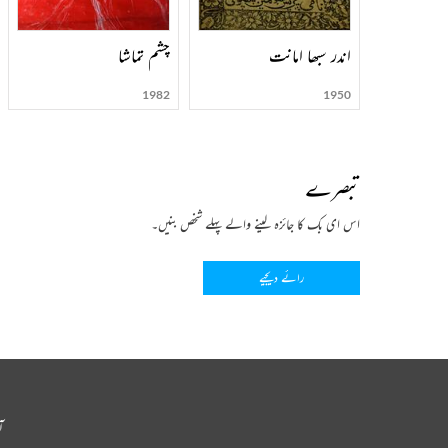
اندر سبھا امانت
چشم تماشا
1982
1950
تبصرے
اس ای بک کا جائزہ لینے والے پہلے شخص بنیں۔
رائے دیجیے
آ