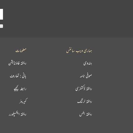
ہماری ویب سائٹس
معلومات
ہندوی
ریختہ فاؤنڈیشن
صوفی نامہ
بانی : تعارف
ریختہ ڈکشنری
رابطہ کیجیے
ریختہ لرننگ
کیریئر
ریختہ بکس
ریختہ ایکسپلورر