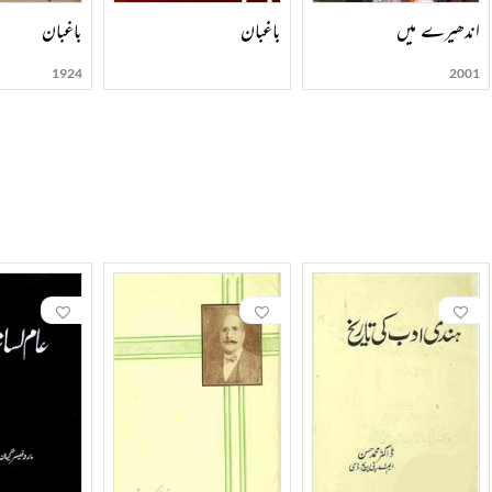
اندھیرے میں
باغبان
باغبان
1924
2001