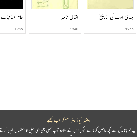
ہندی ادب کی تاریخ
اقبال نامہ
عام لسانیات
1985
1940
1955
ریختہ نیوز لیٹر سبسکرائب کیجیے
پ کو باقاعدگی سے کچھ حاصل کرنا ہے لیکن اس کے علاوہ آپ کسی بھی ای میل کا استعمال نہیں کرتے
ہیں۔