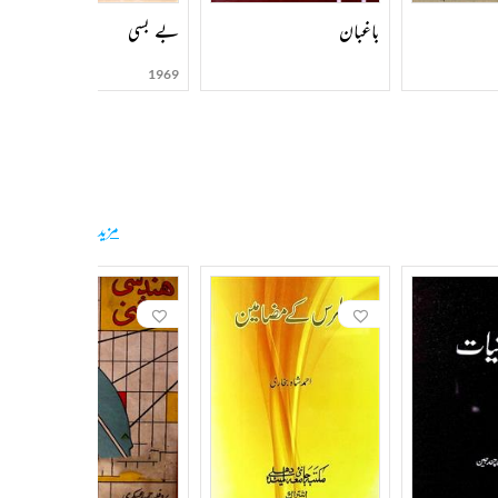
باغبان
بے بسی
1969
مزید