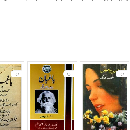
العہ، تصنیف اور فکری تربیت کے لیے وقف کر دیا۔ اسی زمانے میں انھوں نے افسانے لکھے اور شاعری ک
ے، جن کے ذریعے ان کی شہرت یورپ اور امریکا تک پھیل گئی۔
وں، ناولوں اور ڈراموں کے اردو تراجم نے اردو قارئین کو ان کے فکرو فن سے روشناس کرایا۔ نیاز فتح پ
ں اہم کردار ادا کیا۔ انہی تراجم کے ذریعے ٹیگور کا رشتہ اردو ادب سے استوار ہوا۔
، سجاد ظہیر اور نیاز فتح پوری، ٹیگور سے متاثر نظر آتے ہیں۔ ان کی شاعری میں ہندوستانی تہذیب، فط
ً انھوں نے یہ خطاب واپس کر دیا، جو ان کے اخلاقی جرأت مندانہ رویّے کی روشن مثال ہے۔
ٹیگور ن
نے اور کئی ڈرامے تحریر کیے۔ ہندوستان کی متعدد جامعات اور آکسفورڈ یونیورسٹی نے انھیں اعزازی ڈاکٹ
شانتی نکیتن ٹیگور کی زندگی کا مرکز رہا۔ یہیں ان کی اہلیہ، دو بچوں اور بعد ازاں ان کے والد (1905ء) کا انتقال ہوا۔ مالی اعتبار سے انھیں
تن کو ایک عالمی علمی مرکز بنا دیا۔ 1934ء کے بعد ٹیگور کی صحت بتدریج کمزور ہوتی گئی۔