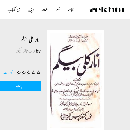
شاعر
شعر
لغت
ویڈیو
ای-کتاب
ن
انار کلی بیگم
by
رابندرناتھ ٹیگور
تبصرے
پڑھیے