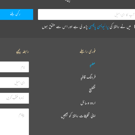
میں نے ریختہ کی
پرائیویسی پالیسی
پڑھ لی ہے اور اس سے متفق ہوں
فوری رابطے
رابطہ کیجیے
عطیہ
فرہنگ قافیہ
تقطیع
اردو وسائل
اپنی تخلیقات ریختہ کو بھیجیں