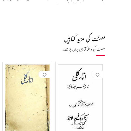
کے میدانوں میں عالمی سطح پر گہرے نقوش چھوڑے۔
برس بعد ڈگری حاصل کیے بغیر وطن واپس آ گئے اور پوری یکسوئی کے ساتھ خود کو مط
کر گیا۔ شانتی نکیتن ہی میں ٹیگور نے اپنی بنگالی تحریروں کے انگریزی تراجم کی
مصنف کی مزید کتابیں
اردو ادب پر بھی رابندر ناتھ ٹیگور کے گہرے اثرات مرتب ہوئے۔ ان کی نظموں، افسان
مصنف کی دیگر کتابیں یہاں پڑھئے۔
کے ادوار میں سہیل احمد فاروقی، ایم علی اور فہیم انور جیسے مترجمین نے اس سلسلے می
اردو کے کئی بڑے ادیب اور شاعر، جیسے پریم چند، جوش ملیح آبادی، مجنوں گورکھپوری
قاری کو اپنی طرف کھینچ لیتی ہے۔
حکومت نے انھیں ’’سر‘‘ کا خطاب دیا، مگر جلیانوالہ باغ کے سانحے کے بعد احتجاجا
تصویروں کی نمائش کی۔ انھوں نے تقریباً تین ہزار گیت لکھے، بے شمار نظمیں، افسا
زبان کا شیکسپیئر” بھی کہا جاتا ہے۔
میں واقع ایک بنگلہ فروخت کیا، اور کتابوں کی رائلٹی سے بھی آمدنی حاصل کی۔ اس قربانی اور استقامت نے شانتی نکی
وفات: 7 اگست 1941ء کو کلکتہ میں انتقال ہوا۔