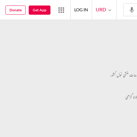
URD
LOG IN
Donate
Get App
عات منشی نول کشور
ونا گڑھی