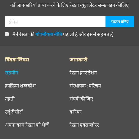
नई जानकारियाँ प्राप्त करने के लिए रेख़्ता न्यूज़ लेटर सब्स्क्राइब कीजिए
मैंने रेख़्ता की
गोपनीयता नीति
पढ़ ली है और इससे सहमत हूँ
क्विक लिंक्स
जानकारी
सहयोग
रेख़्ता फ़ाउंडेशन
क़ाफ़िया शब्दकोश
संस्थापक : परिचय
तक़्ती
संपर्क कीजिए
उर्दू रीसोर्स
करियर
अपना काम रेख़्ता को भेजें
रेख़्ता एक्सप्लोरर