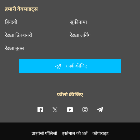
हमारी वेबसाइट्स
हिन्दवी
सूफ़ीनामा
रेख़्ता डिक्शनरी
रेख़्ता लर्निंग
रेख़्ता बुक्स
संपर्क कीजिए
फॉलो कीजिए
प्राइवेसी पॉलिसी
इस्तेमाल की शर्तें
कॉपीराइट