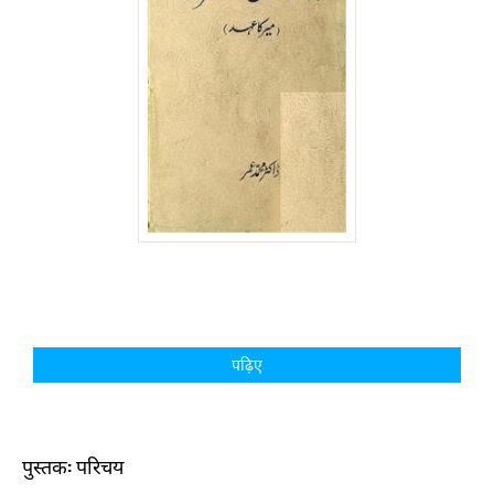
पढ़िए
पुस्तक: परिचय