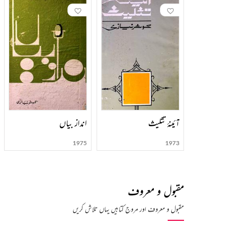
آئینۂ تثلیث
انداز بیاں
1975
1973
مقبول و معروف
مقبول و معروف اور مروج کتابیں یہاں تلاش کریں