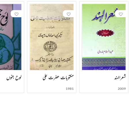
شعرالہند
مکتوبات حضرت علی
لوح جنوں
1981
2009