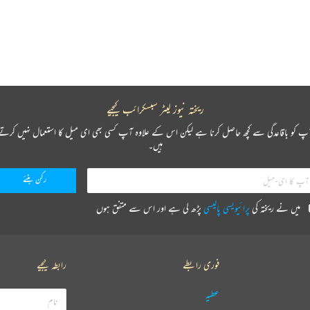
ریختہ نیوز لیٹر سبسکرائب کیجیے
پ کو باقاعدگی سے کچھ حاصل کرنا ہے لیکن اس کے علاوہ آپ کسی بھی ای میل کا استعمال نہیں کرتے
ہیں۔
میں نے ریختہ کی
پرائیویسی پالیسی
پڑھ لی ہے اور اس سے متفق ہوں
فوری رابطے
رابطہ کیجیے
عطیہ