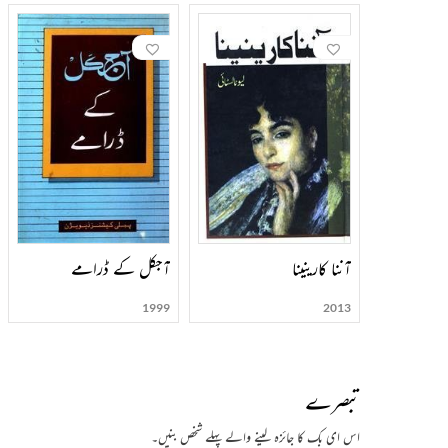
آننا کارینینا
آجکل کے ڈرامے
1999
2013
تبصرے
اس ای بک کا جائزہ لینے والے پہلے شخص بنیں۔