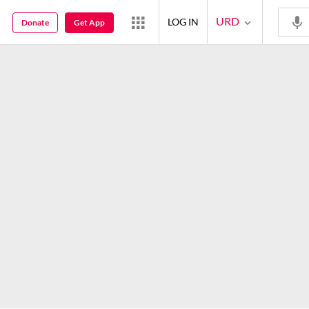
URD
LOG IN
Donate
Get App