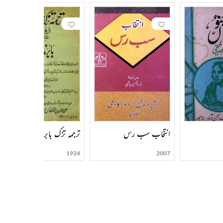
انتخاب سب رس
ترجمہ تزک بابری اردو
1924
2007