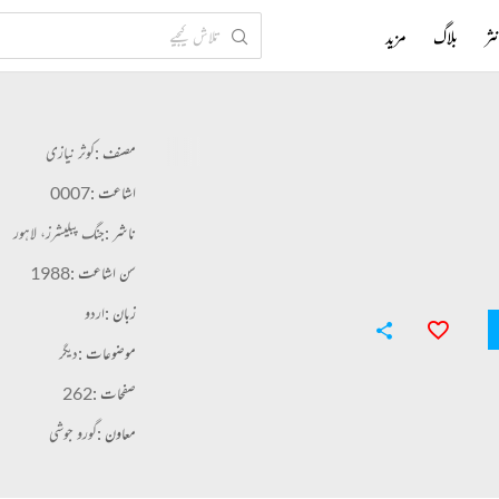
ثر
بلاگ
مزید
مصنف :
کوثر نیازی
اشاعت :
0007
ناشر :
جنگ پبلیشرز، لاہور
سن اشاعت :
1988
زبان :
اردو
موضوعات :
دیگر
صفحات :
262
معاون :
گورو جوشی