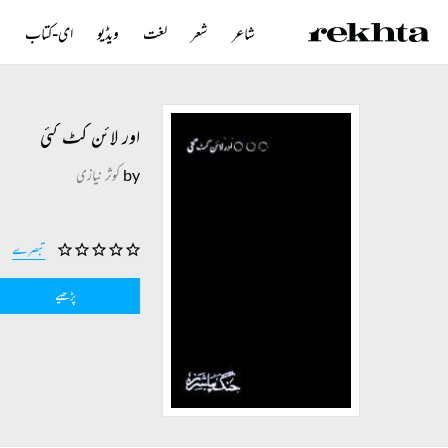
شاعر
شعر
لغت
ویڈیو
ای-کتاب
ن
اور لائن کٹ گئی
by
کوثر نیازی
تبصرے
پڑھیے