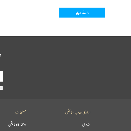
رائے دیجیے
آ
ہماری ویب سائٹس
معلومات
ہندوی
ریختہ فاؤنڈیشن