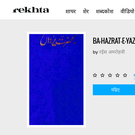
शायर
शेर
शब्दकोश
वीडियो
BA-HAZRAT-E-YA
by
रईस अमरोहवी
स
पढ़िए