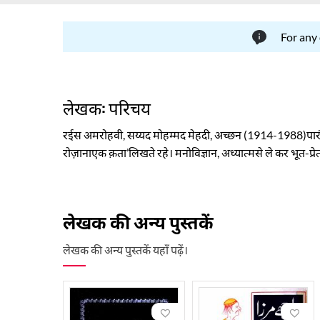
For any
लेखक: परिचय
रईस अमरोहवी
,
सय्यद मोहम्मद मेहदी
,
अच्छन (1914-1988)
पार
रोज़ाना
एक क़ता
’
लिखते रहे। मनोविज्ञान
,
अध्यात्म
से ले कर भूत-प्र
संपादन
से जुड़े
रहे।
लेखक की अन्य पुस्तकें
लेखक की अन्य पुस्तकें यहाँ पढ़ें।