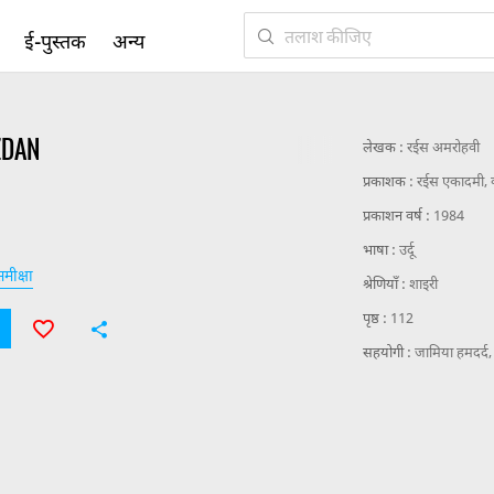
ई-पुस्तक
अन्य
ZDAN
लेखक :
रईस अमरोहवी
प्रकाशक :
रईस एकादमी, 
प्रकाशन वर्ष :
1984
भाषा :
उर्दू
मीक्षा
श्रेणियाँ :
शाइरी
पृष्ठ :
112
सहयोगी :
जामिया हमदर्द,