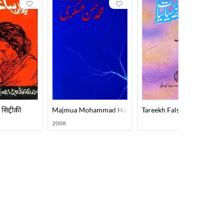
सिद्दीक़ी
Majmua Mohammad Hasan Askari
Tareekh Falsafa-E-Siyasiya
2008