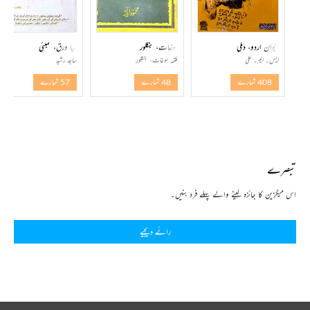
ایوان اردو، دہلی
سوغات، بنگلور
نیا ورق، ممبئی
ایس۔ ایم۔ علی
مکتبہ سوغات، بنگلور
ساجد رشید
408 شمارے
48 شمارے
57 شمارے
تبصرے
اس میگزین کا جائزہ لینے والے پہلے فرد بنیں۔
رائے دیجیے