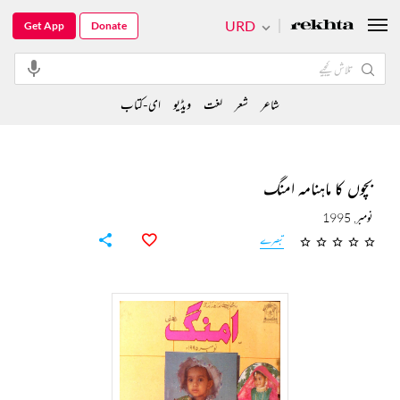
URD
Get App
Donate
شاعر
شعر
لغت
ویڈیو
ای-کتاب
بچوں کا ماہنامہ امنگ
نومبر, 1995
تبصرے