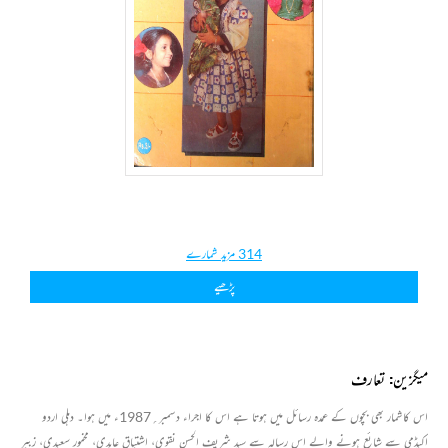
314 مزید شمارے
پڑھیے
میگزین: تعارف
اس کاشمار بھی بچوں کے عمدہ رسائل میں ہوتا ہے اس کا اجراء دسمبر؍1987ء میں ہوا۔ دہلی اردو
اکیڈمی سے شائع ہونے والے اس رسالہ سے سید شریف الحسن نقوی، اشتیاق عابدی، مخمور سعیدی، زبیر