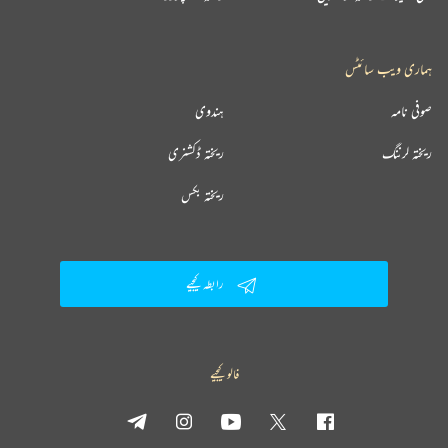
ہماری ویب سائٹس
صوفی نامہ
ہندوی
ریختہ لرننگ
ریختہ ڈکشنری
ریختہ بکس
رابطہ کیجیے
فالو کیجیے