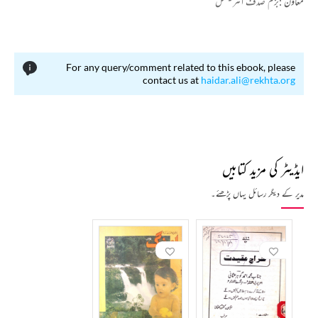
معاون :
بزم صدف انٹرنیشنل
For any query/comment related to this ebook, please
contact us at
haidar.ali@rekhta.org
ایڈیٹر کی مزید کتابیں
مدیر کے دیگر رسائل یہاں پڑھئے۔