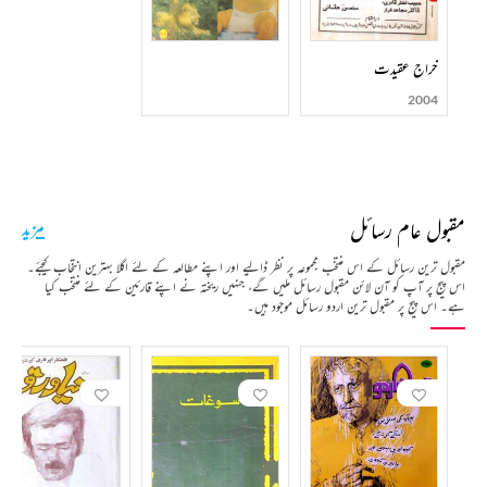
خراج عقیدت
2004
مقبول عام رسائل
مزید
مقبول ترین رسائل کے اس منتخب مجموعہ پر نظر ڈالیے اور اپنے مطالعہ کے لئے اگلا بہترین انتخاب کیجئے۔
اس پیج پر آپ کو آن لائن مقبول رسائل ملیں گے، جنہیں ریختہ نے اپنے قارئین کے لئے منتخب کیا
ہے۔ اس پیج پر مقبول ترین اردو رسائل موجود ہیں۔