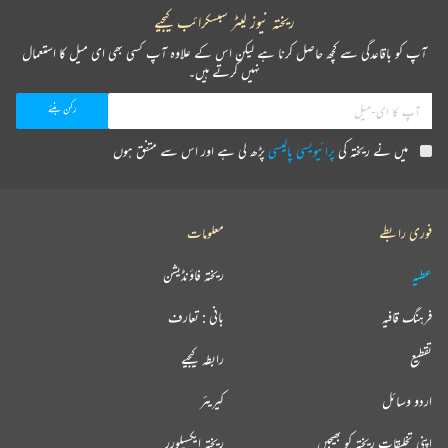
ریختہ نیوز لیٹر سبسکرائب کیجیے
آپ کو باقاعدگی سے کچھ حاصل کرنا ہے لیکن اس کے علاوہ آپ کسی بھی ای میل کا استعمال
نہیں کرتے ہیں۔
میں نے ریختہ کی
پرائیویسی پالیسی
پڑھ لی ہے اور اس سے متفق ہوں
فوری رابطے
معلومات
عطیہ
ریختہ فاؤنڈیشن
فرہنگ قافیہ
بانی : تعارف
تقطیع
رابطہ کیجیے
اردو وسائل
کیریئر
اپنی تخلیقات ریختہ کو بھیجیں
ریختہ ایکسپلورر