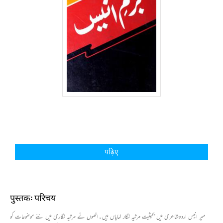
पढ़िए
पुस्तक: परिचय
میر انیس اردوشاعری میں بحیثیت مرثیہ نگار نمایاں ہیں۔انھوں نے مرثیہ نگاری میں نئے موضوعات کو