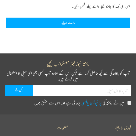
اس ای بک کا جائزہ لینے والے پہلے شخص بنیں۔
رائے دیجیے
ریختہ نیوز لیٹر سبسکرائب کیجیے
آپ کو باقاعدگی سے کچھ حاصل کرنا ہے لیکن اس کے علاوہ آپ کسی بھی ای میل کا استعمال
نہیں کرتے ہیں۔
میں نے ریختہ کی
پرائیویسی پالیسی
پڑھ لی ہے اور اس سے متفق ہوں
فوری رابطے
معلومات