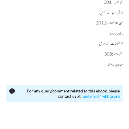
اشاعت :
001
ناشر :
سید احمد حسین
سن اشاعت :
2011
زبان :
اردو
موضوعات :
شاعری
صفحات :
308
معاون :
ریختہ
For any query/comment related to this ebook, please
contact us at
haidar.ali@rekhta.org