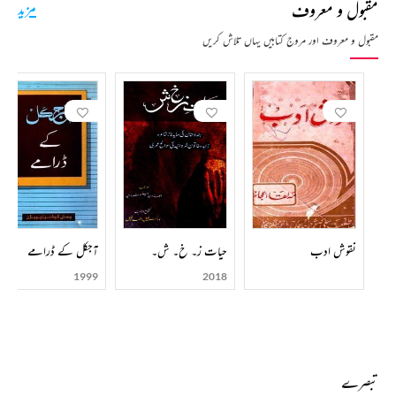
مقبول و معروف
مزید
مقبول و معروف اور مروج کتابیں یہاں تلاش کریں
نقوش ادب
حیات ز۔ خ۔ ش۔
آجکل کے ڈرامے
1999
2018
تبصرے