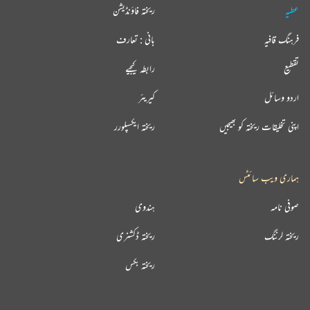
عطیہ
ریختہ فاؤنڈیشن
فرہنگ قافیہ
بانی : تعارف
تقطیع
رابطہ کیجیے
اردو وسائل
کیریئر
اپنی تخلیقات ریختہ کو بھیجیں
ریختہ ایکسپلورر
ہماری ویب سائٹس
صوفی نامہ
ہندوی
ریختہ لرننگ
ریختہ ڈکشنری
ریختہ بکس