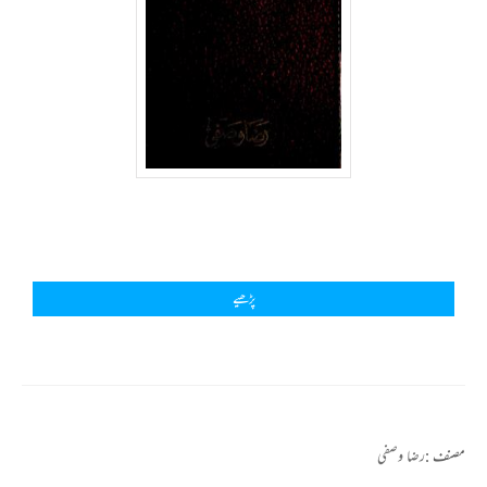
پڑھیے
مصنف :
رضا وصفی