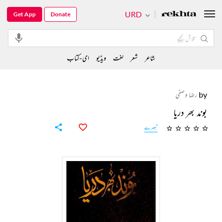
URD
Get App
Donate
شاعر
شعر
لغت
ویڈیو
ای-کتاب
by
رضا وصفی
بوند بھر دریا
تبصرے